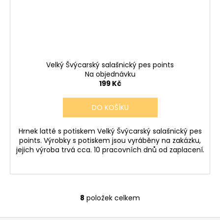
Velký Švýcarský salašnický pes points
Na objednávku
199 Kč
DO KOŠÍKU
Hrnek latté s potiskem Velký Švýcarský salašnický pes
points. Výrobky s potiskem jsou vyráběny na zakázku,
jejich výroba trvá cca. 10 pracovních dnů od zaplacení.
8
položek celkem
O
v