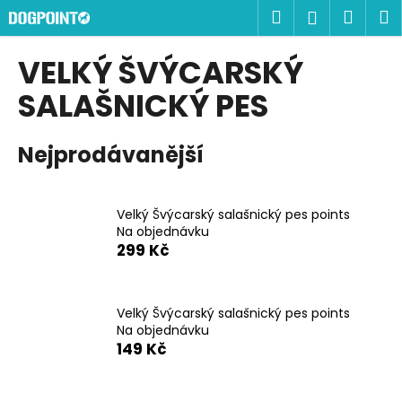
K
Přejít
Hledat
Náku
M
Přihlášen
na
o
obsah
Zpět
Zpět
košík
š
VELKÝ ŠVÝCARSKÝ
í
C
SALAŠNICKÝ PES
k
o
p
Nejprodávanější
o
t
ř
Velký Švýcarský salašnický pes points
Na objednávku
e
299 Kč
b
u
j
Velký Švýcarský salašnický pes points
e
Na objednávku
149 Kč
t
e
n