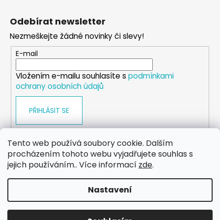
Z
l
á
á
Odebírat newsletter
d
p
a
Nezmeškejte žádné novinky či slevy!
a
c
t
E-mail
í
í
p
Vložením e-mailu souhlasíte s
podmínkami
r
ochrany osobních údajů
v
k
PŘIHLÁSIT SE
y
v
ý
Tento web používá soubory cookie. Dalším
p
procházením tohoto webu vyjadřujete souhlas s
i
WEB
FACEBOOK
INSTAGRAM
YOUTUBE
jejich používáním.. Více informací
zde
.
s
u
Nastavení
Vytvořil Shoptet
Copyright 2026
eshop.dog-point
. Všechna práva