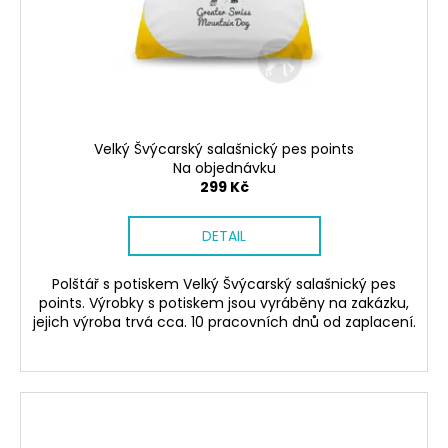
č
ů
o
u
d
j
u
e
m
k
e
t
ů
Velký Švýcarský salašnický pes points
Na objednávku
SÓJOVÁ
299 Kč
SVÍČKA
V
PORCELÁNU
DETAIL
BONPARI
400
Kč
Polštář s potiskem Velký Švýcarský salašnický pes
points. Výrobky s potiskem jsou vyráběny na zakázku,
jejich výroba trvá cca. 10 pracovních dnů od zaplacení.