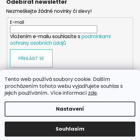
Odebírat newsletter
d
p
a
Nezmeškejte žádné novinky či slevy!
a
c
t
E-mail
í
í
p
Vložením e-mailu souhlasíte s
podmínkami
r
ochrany osobních údajů
v
k
PŘIHLÁSIT SE
y
v
ý
Tento web používá soubory cookie. Dalším
p
procházením tohoto webu vyjadřujete souhlas s
i
WEB
FACEBOOK
INSTAGRAM
YOUTUBE
jejich používáním.. Více informací
zde
.
s
u
Nastavení
Vytvořil Shoptet
Copyright 2026
eshop.dog-point
. Všechna práva
Souhlasím
vyhrazena.
Upravit nastavení cookies