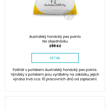
č
ů
o
u
d
j
u
e
m
k
e
t
ů
Australský honácký pes points
Na objednávku
NÁRAMEK
299 Kč
TLAPKA
-
ČERNÁ
DETAIL
159
Kč
Polštář s potiskem Australský honácký pes points.
Výrobky s potiskem jsou vyráběny na zakázku, jejich
výroba trvá cca. 10 pracovních dnů od zaplacení.