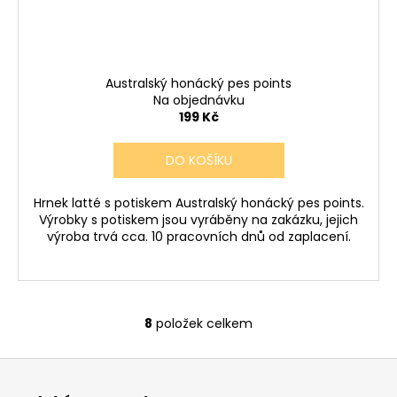
Australský honácký pes points
Na objednávku
199 Kč
DO KOŠÍKU
Hrnek latté s potiskem Australský honácký pes points.
Výrobky s potiskem jsou vyráběny na zakázku, jejich
výroba trvá cca. 10 pracovních dnů od zaplacení.
8
položek celkem
O
v
Z
l
á
á