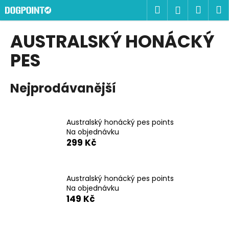
K
Přejít
Hledat
Náku
M
Přihlášen
na
o
obsah
Zpět
Zpět
košík
š
AUSTRALSKÝ HONÁCKÝ
í
C
PES
k
o
p
Nejprodávanější
o
t
ř
Australský honácký pes points
Na objednávku
e
299 Kč
b
u
j
Australský honácký pes points
e
Na objednávku
149 Kč
t
e
n