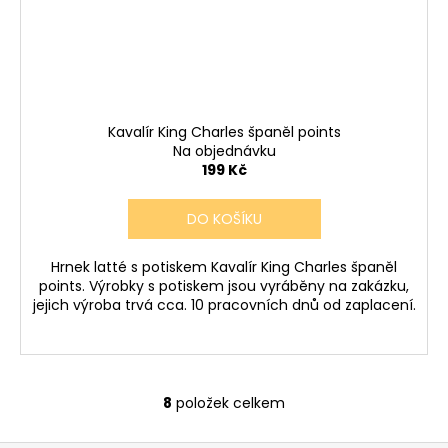
Kavalír King Charles španěl points
Na objednávku
199 Kč
DO KOŠÍKU
Hrnek latté s potiskem Kavalír King Charles španěl
points. Výrobky s potiskem jsou vyráběny na zakázku,
jejich výroba trvá cca. 10 pracovních dnů od zaplacení.
8
položek celkem
O
v