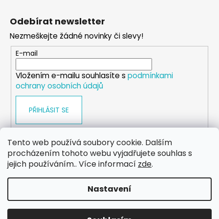
Z
l
á
á
Odebírat newsletter
d
p
a
Nezmeškejte žádné novinky či slevy!
a
c
t
E-mail
í
í
p
Vložením e-mailu souhlasíte s
podmínkami
r
ochrany osobních údajů
v
k
PŘIHLÁSIT SE
y
v
ý
Tento web používá soubory cookie. Dalším
p
procházením tohoto webu vyjadřujete souhlas s
i
WEB
FACEBOOK
INSTAGRAM
YOUTUBE
jejich používáním.. Více informací
zde
.
s
u
Nastavení
Vytvořil Shoptet
Copyright 2026
eshop.dog-point
. Všechna práva