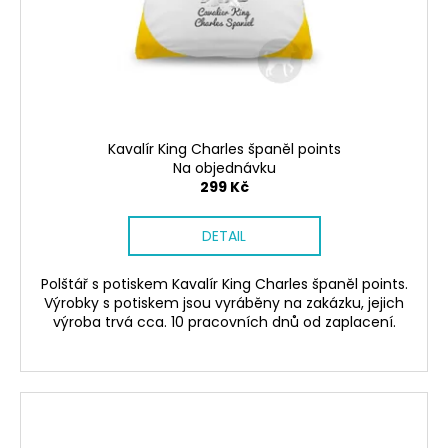
č
ů
o
u
d
j
u
e
m
k
e
t
ů
Kavalír King Charles španěl points
Na objednávku
SÓJOVÁ
299 Kč
SVÍČKA
V
PORCELÁNU
DETAIL
ZELENÝ
ČAJ
400
Polštář s potiskem Kavalír King Charles španěl points.
Kč
Výrobky s potiskem jsou vyráběny na zakázku, jejich
výroba trvá cca. 10 pracovních dnů od zaplacení.