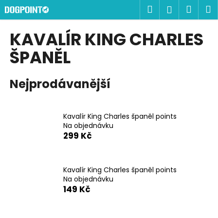
K
Přejít
Hledat
Náku
M
Přihlášen
na
o
obsah
Zpět
Zpět
košík
š
KAVALÍR KING CHARLES
í
C
ŠPANĚL
k
o
p
Nejprodávanější
o
t
ř
Kavalír King Charles španěl points
Na objednávku
e
299 Kč
b
u
j
Kavalír King Charles španěl points
e
Na objednávku
149 Kč
t
e
n