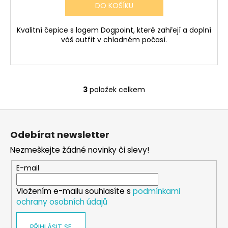
DO KOŠÍKU
Kvalitní čepice s logem Dogpoint, které zahřejí a doplní
váš outfit v chladném počasí.
3
položek celkem
O
v
Z
l
á
á
Odebírat newsletter
d
p
a
Nezmeškejte žádné novinky či slevy!
a
c
t
E-mail
í
í
p
Vložením e-mailu souhlasíte s
podmínkami
r
ochrany osobních údajů
v
k
PŘIHLÁSIT SE