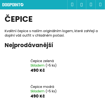
K
Přejít
Hledat
Náku
M
Přihlášen
na
o
obsah
Zpět
Zpět
košík
š
ČEPICE
í
C
k
o
Kvalitní čepice s naším originálním logem, které zahřejí a
doplní váš outfit v chladném počasí.
p
o
Nejprodávanější
t
ř
e
Čepice zelená
Skladem
(>5 ks)
b
490 Kč
u
j
e
Čepice modrá
Skladem
(>5 ks)
t
490 Kč
e
n