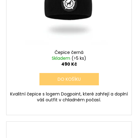
t
č
r
u
ů
o
j
d
e
u
m
e
k
t
ů
Čepice černá
PONOŽKY
ČERNÉ
Skladem
(>5 ks)
36-
490 Kč
41
150
DO KOŠÍKU
Kč
Kvalitní čepice s logem Dogpoint, které zahřejí a doplní
váš outfit v chladném počasí.