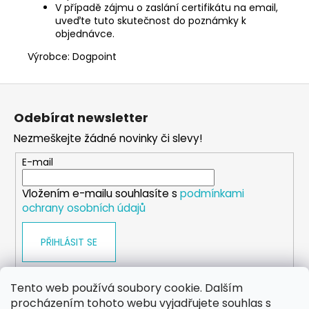
V případě zájmu o zaslání certifikátu na email,
uveďte tuto skutečnost do poznámky k
objednávce.
Výrobce: Dogpoint
Z
á
Odebírat newsletter
p
Nezmeškejte žádné novinky či slevy!
a
t
E-mail
í
Vložením e-mailu souhlasíte s
podmínkami
ochrany osobních údajů
PŘIHLÁSIT SE
Tento web používá soubory cookie. Dalším
procházením tohoto webu vyjadřujete souhlas s