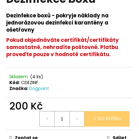
je
R
a
0,0
z
j
Dezinfekce boxů - pokryje náklady na
M
5
jednorázovou dezinfekci karantény a
í
hvězdiček.
A
ošetřovny
t
?
Pokud objednáváte certifikát/certifikáty
samostatně, nehradíte poštovné. Platbu
proveďte pouze v hodnotě certifikátu.
HLEDAT
Skladem
(4 ks)
Kód:
CDEZINF
Značka:
Dogpoint
D
200 Kč
o
p
Měrná
o
DO KOŠÍKU
cena:
r
u
Zeptat se
Sdílet