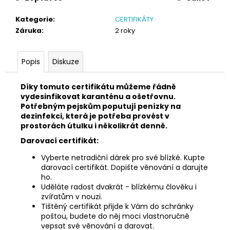
č
u
Kategorie
:
CERTIFIKÁTY
j
Záruka
:
2 roky
e
m
e
Popis
Diskuze
Díky tomuto certifikátu můžeme řádně
SÓJOVÁ
SVÍČKA
vydesinfikovat karanténu a ošetřovnu.
V
Potřebným pejskům poputují penízky na
PORCELÁNU
dezinfekci, která je potřeba provést v
MELOUN
prostorách útulku i několikrát denně.
A
MALINA
Darovací certifikát:
400
Vyberte netradiční dárek pro své blízké. Kupte
Kč
darovací certifikát. Dopište věnování a darujte
ho.
Uděláte radost dvakrát - blízkému člověku i
zvířatům v nouzi.
Tištěný certifikát přijde k Vám do schránky
poštou, budete do něj moci vlastnoručně
vepsat své věnování a darovat.