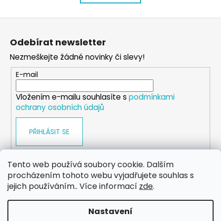
k
á
o
d
Z
v
a
á
á
c
Odebírat newsletter
n
p
í
í
Nezmeškejte žádné novinky či slevy!
p
a
r
t
E-mail
v
í
k
Vložením e-mailu souhlasíte s
podmínkami
y
ochrany osobních údajů
v
ý
PŘIHLÁSIT SE
p
i
s
Tento web používá soubory cookie. Dalším
u
procházením tohoto webu vyjadřujete souhlas s
WEB
FACEBOOK
INSTAGRAM
YOUTUBE
jejich používáním.. Více informací
zde
.
Nastavení
Vytvořil Shoptet