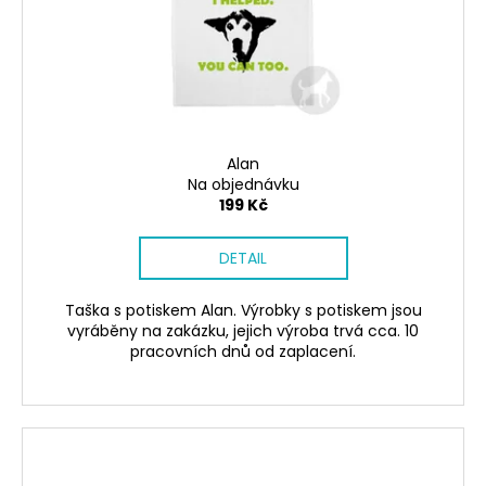
č
ů
o
u
d
j
u
e
m
k
e
t
ů
Alan
Na objednávku
SÓJOVÁ
SVÍČKA
199 Kč
V
PORCELÁNU
DETAIL
ZELENÝ
ČAJ
400
Taška s potiskem Alan. Výrobky s potiskem jsou
Kč
vyráběny na zakázku, jejich výroba trvá cca. 10
pracovních dnů od zaplacení.