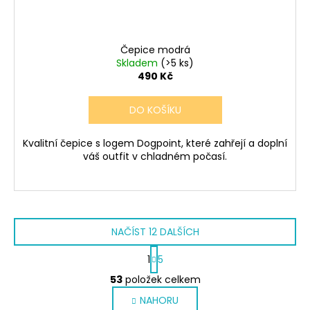
Čepice modrá
Skladem
(>5 ks)
490 Kč
DO KOŠÍKU
Kvalitní čepice s logem Dogpoint, které zahřejí a doplní
váš outfit v chladném počasí.
NAČÍST 12 DALŠÍCH
S
1
5
t
O
r
53
položek celkem
v
á
NAHORU
l
n