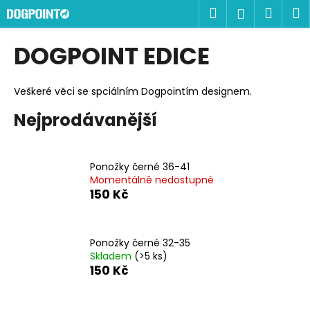
K
Přejít
Hledat
Náku
M
Přihlášen
na
o
obsah
Zpět
Zpět
košík
š
DOGPOINT EDICE
í
C
k
o
Veškeré věci se spciálním Dogpointím designem.
p
Nejprodávanější
o
t
ř
Ponožky černé 36-41
e
Momentálně nedostupné
150 Kč
b
u
j
Ponožky černé 32-35
e
Skladem
(>5 ks)
150 Kč
t
e
n