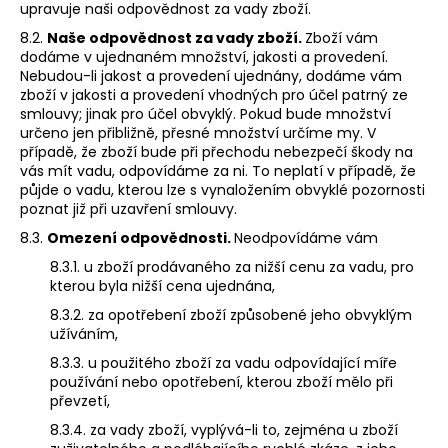
upravuje naši odpovědnost za vady zboží.
8.2.
Naše odpovědnost za vady zboží.
Zboží vám
dodáme v ujednaném množství, jakosti a provedení.
Nebudou-li jakost a provedení ujednány, dodáme vám
zboží v jakosti a provedení vhodných pro účel patrný ze
smlouvy; jinak pro účel obvyklý. Pokud bude množství
určeno jen přibližně, přesné množství určíme my. V
případě, že zboží bude při přechodu nebezpečí škody na
vás mít vadu, odpovídáme za ni. To neplatí v případě, že
půjde o vadu, kterou lze s vynaložením obvyklé pozornosti
poznat již při uzavření smlouvy.
8.3.
Omezení odpovědnosti.
Neodpovídáme vám
8.3.1. u zboží prodávaného za nižší cenu za vadu, pro
kterou byla nižší cena ujednána,
8.3.2. za opotřebení zboží způsobené jeho obvyklým
užíváním,
8.3.3. u použitého zboží za vadu odpovídající míře
používání nebo opotřebení, kterou zboží mělo při
převzetí,
8.3.4. za vady zboží, vyplývá-li to, zejména u zboží