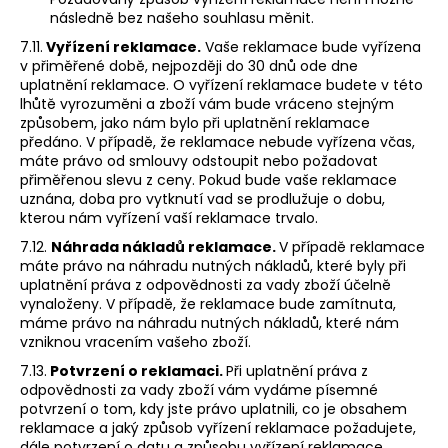
následně bez našeho souhlasu měnit.
7.11.
Vyřízení reklamace.
Vaše reklamace bude vyřízena
v přiměřené době, nejpozději do 30 dnů ode dne
uplatnění reklamace. O vyřízení reklamace budete v této
lhůtě vyrozuměni a zboží vám bude vráceno stejným
způsobem, jako nám bylo při uplatnění reklamace
předáno. V případě, že reklamace nebude vyřízena včas,
máte právo od smlouvy odstoupit nebo požadovat
přiměřenou slevu z ceny. Pokud bude vaše reklamace
uznána, doba pro vytknutí vad se prodlužuje o dobu,
kterou nám vyřízení vaší reklamace trvalo.
7.12.
Náhrada nákladů reklamace.
V případě reklamace
máte právo na náhradu nutných nákladů, které byly při
uplatnění práva z odpovědnosti za vady zboží účelně
vynaloženy. V případě, že reklamace bude zamítnuta,
máme právo na náhradu nutných nákladů, které nám
vzniknou vracením vašeho zboží.
7.13.
Potvrzení o reklamaci.
Při uplatnění práva z
odpovědnosti za vady zboží vám vydáme písemné
potvrzení o tom, kdy jste právo uplatnili, co je obsahem
reklamace a jaký způsob vyřízení reklamace požadujete,
dále potvrzení o datu a způsobu vyřízení reklamace,