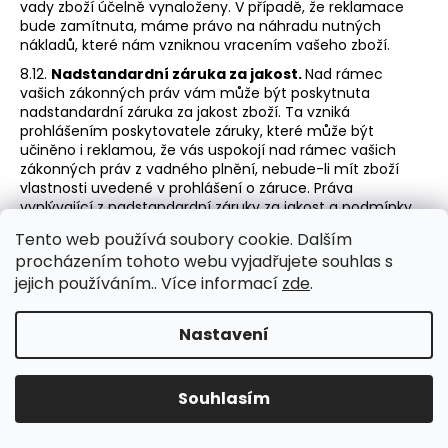
vady zboží účelně vynaloženy. V případě, že reklamace
bude zamítnuta, máme právo na náhradu nutných
nákladů, které nám vzniknou vracením vašeho zboží.
8.12.
Nadstandardní záruka za jakost.
Nad rámec
vašich zákonných práv vám může být poskytnuta
nadstandardní záruka za jakost zboží. Ta vzniká
prohlášením poskytovatele záruky, které může být
učiněno i reklamou, že vás uspokojí nad rámec vašich
zákonných práv z vadného plnění, nebude-li mít zboží
vlastnosti uvedené v prohlášení o záruce. Práva
vyplývající z nadstandardní záruky za jakost a podmínky
jejího uplatnění se řídí prohlášením poskytovatele záruky.
Tento web používá soubory cookie. Dalším
Pokud se poskytovatel záruky zaručí, že si zboží po určitou
procházením tohoto webu vyjadřujete souhlas s
dobu při obvyklém použití uchová své funkce a
jejich používáním.. Více informací
zde
.
výkonnost, nebo je na obalu zboží uvedena záruční doba
nebo doba použitelnosti zboží, pak máte vůči
poskytovateli záruky právo alespoň na dodání nového
Nastavení
zboží bez vad nebo jeho opravu.
Souhlasím
Přílohy
Odstoupení od smlouvy