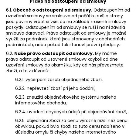
Právo na odstoupení od smlouvy
6.1.
Obecně o odstoupení od smlouvy.
Odstoupením od
uzavřené smlouvy se smlouva od počátku ruší a strany
jsou povinny vrátit si vše, co na základě zrušené smlouvy
poskytly. Odstoupením od smlouvy se ruší i na ní závislá
smlouva darovací. Právo odstoupit od smlouvy je možné
využít za podmínek, které jsou stanoveny v obchodních
podmínkách, nebo pokud tak stanoví právní předpisy.
6.2.
Naše právo odstoupit od smlouvy.
My máme
právo odstoupit od uzavřené smlouvy kdykoli od dne
uzavření smlouvy do okamžiku, kdy od nás převezmete
zboží, a to z důvodů:
6.2.1. vyčerpání zásob objednaného zboží,
6.2.2. nepřevzetí zboží při jeho dodání,
6.2.3. zneužití objednávkového systému našeho
internetového obchodu,
6.2.4. uvedení chybných údajů při objednávání zboží,
6.2.5. objednání zboží za cenu výrazně nižší než cenu
obvyklou, pokud bylo zboží za tuto cenu nabízeno v
důsledku omylu či chyby našeho internetového