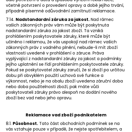
včetně potvrzení o provedení opravy a době jejího trvání,
případně písemné odůvodnění zamítnutí reklamace.
7.14.
Nadstandardní záruka za jakost.
Nad rámec
vašich zákonných práv vám může být poskytnuta
nadstandardní záruka za jakost zboží. Ta vzniká
prohlášením poskytovatele záruky, které může být
učiněno i reklamou, že vás uspokojí nad rámec vašich
zákonných práv z vadného plnění, nebude-li mít zboží
vlastnosti uvedené v prohlášení o záruce. Práva
vyplývající z nadstandardní záruky za jakost a podmínky
jejího uplatnění se řídí prohlášením poskytovatele záruky.
Pokud se poskytovatel záruky zaručí, že si zboží po určitou
dobu při obvyklém použití uchová své funkce a
výkonnost, nebo je na obalu zboží uvedena záruční doba
nebo doba použitelnosti zboží, pak máte vůči
poskytovateli záruky právo alespoň na dodání nového
zboží bez vad nebo jeho opravu.
Reklamace vad zboží podnikatelem
8.1.
Působnost.
Tato část obchodních podmínek se na
vás vztahuje pouze v případě, že nejste spotřebitelem, a