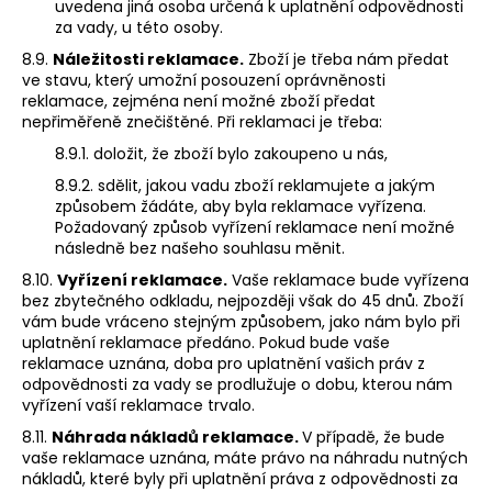
uvedena jiná osoba určená k uplatnění odpovědnosti
za vady, u této osoby.
8.9.
Náležitosti reklamace.
Zboží je třeba nám předat
ve stavu, který umožní posouzení oprávněnosti
reklamace, zejména není možné zboží předat
nepřiměřeně znečištěné. Při reklamaci je třeba:
8.9.1. doložit, že zboží bylo zakoupeno u nás,
8.9.2. sdělit, jakou vadu zboží reklamujete a jakým
způsobem žádáte, aby byla reklamace vyřízena.
Požadovaný způsob vyřízení reklamace není možné
následně bez našeho souhlasu měnit.
8.10.
Vyřízení reklamace.
Vaše reklamace bude vyřízena
bez zbytečného odkladu, nejpozději však do 45 dnů. Zboží
vám bude vráceno stejným způsobem, jako nám bylo při
uplatnění reklamace předáno. Pokud bude vaše
reklamace uznána, doba pro uplatnění vašich práv z
odpovědnosti za vady se prodlužuje o dobu, kterou nám
vyřízení vaší reklamace trvalo.
8.11.
Náhrada nákladů reklamace.
V případě, že bude
vaše reklamace uznána, máte právo na náhradu nutných
nákladů, které byly při uplatnění práva z odpovědnosti za