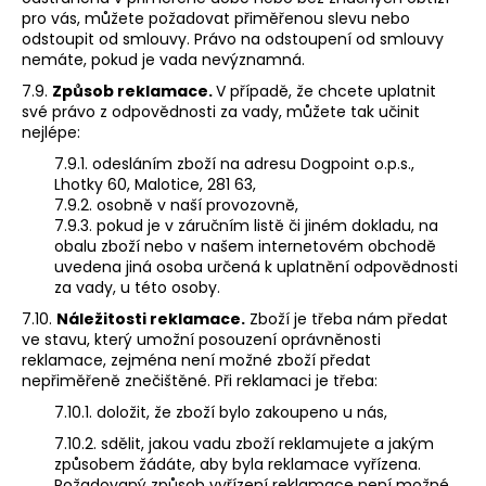
pro vás, můžete požadovat přiměřenou slevu nebo
odstoupit od smlouvy. Právo na odstoupení od smlouvy
nemáte, pokud je vada nevýznamná.
7.9.
Způsob reklamace.
V případě, že chcete uplatnit
své právo z odpovědnosti za vady, můžete tak učinit
nejlépe:
7.9.1. odesláním zboží na adresu Dogpoint o.p.s.,
Lhotky 60, Malotice, 281 63,
7.9.2. osobně v naší provozovně,
7.9.3. pokud je v záručním listě či jiném dokladu, na
obalu zboží nebo v našem internetovém obchodě
uvedena jiná osoba určená k uplatnění odpovědnosti
za vady, u této osoby.
7.10.
Náležitosti reklamace.
Zboží je třeba nám předat
ve stavu, který umožní posouzení oprávněnosti
reklamace, zejména není možné zboží předat
nepřiměřeně znečištěné. Při reklamaci je třeba:
7.10.1. doložit, že zboží bylo zakoupeno u nás,
7.10.2. sdělit, jakou vadu zboží reklamujete a jakým
způsobem žádáte, aby byla reklamace vyřízena.
Požadovaný způsob vyřízení reklamace není možné