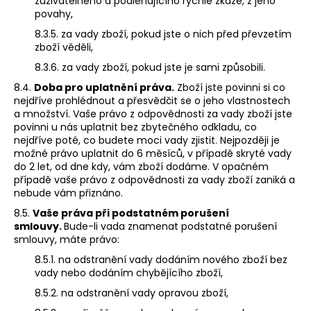
zuživatelného a podléhajícího rychlé zkáze, z jeho
povahy,
8.3.5. za vady zboží, pokud jste o nich před převzetím
zboží věděli,
8.3.6. za vady zboží, pokud jste je sami způsobili.
8.4.
Doba pro uplatnění práva.
Zboží jste povinni si co
nejdříve prohlédnout a přesvědčit se o jeho vlastnostech
a množství. Vaše právo z odpovědnosti za vady zboží jste
povinni u nás uplatnit bez zbytečného odkladu, co
nejdříve poté, co budete moci vady zjistit. Nejpozději je
možné právo uplatnit do 6 měsíců, v případě skryté vady
do 2 let, od dne kdy, vám zboží dodáme. V opačném
případě vaše právo z odpovědnosti za vady zboží zaniká a
nebude vám přiznáno.
8.5.
Vaše práva při podstatném porušení
smlouvy.
Bude-li vada znamenat podstatné porušení
smlouvy, máte právo:
8.5.1. na odstranění vady dodáním nového zboží bez
vady nebo dodáním chybějícího zboží,
8.5.2. na odstranění vady opravou zboží,