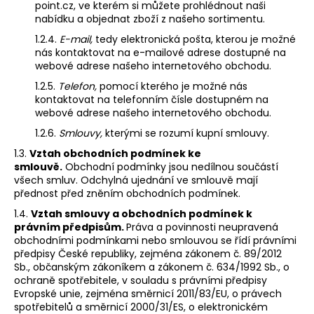
point.cz, ve kterém si můžete prohlédnout naši
nabídku a objednat zboží z našeho sortimentu.
1.2.4.
E-mail,
tedy elektronická pošta, kterou je možné
nás kontaktovat na e-mailové adrese dostupné na
webové adrese našeho internetového obchodu.
1.2.5.
Telefon,
pomocí kterého je možné nás
kontaktovat na telefonním čísle dostupném na
webové adrese našeho internetového obchodu.
1.2.6.
Smlouvy,
kterými se rozumí kupní smlouvy.
1.3.
Vztah obchodních podmínek ke
smlouvě.
Obchodní podmínky jsou nedílnou součástí
všech smluv. Odchylná ujednání ve smlouvě mají
přednost před zněním obchodních podmínek.
1.4.
Vztah smlouvy a obchodních podmínek k
právním předpisům.
Práva a povinnosti neupravená
obchodními podmínkami nebo smlouvou se řídí právními
předpisy České republiky, zejména zákonem č. 89/2012
Sb., občanským zákoníkem a zákonem č. 634/1992 Sb., o
ochraně spotřebitele, v souladu s právními předpisy
Evropské unie, zejména směrnicí 2011/83/EU, o právech
spotřebitelů a směrnicí 2000/31/ES, o elektronickém