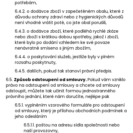
potřebám,
6.4.2. o dodávce zboží v zapečetěném obalu, které z
důvodu ochrany zdraví nebo z hygienických důvodů
není vhodné vrátit poté, co jste obal porušili,
6.4.3. o dodávce zboží, které podléhá rychlé zkáze
nebo zboží s krátkou dobou spotřeby, jakož i zboží,
které bylo po dodání vzhledem ke své povaze
nenávratně smíseno s jiným zbožím,
6.4.4. o poskytování služeb, jestliže byly v plném
rozsahu poskytnuty,
6.4.5. dalších, pokud tak stanoví právní předpis.
6.5.
Způsob odstoupení od smlouvy.
Pokud vám vzniklo
právo na odstoupení od smlouvy a chcete od smlouvy
odstoupit, můžete tak učinit formou jednostranného
právního jednání, které nám doručíte, nejlépe pak
6.5.1. vyplněním vzorového formuláře pro odstoupení
od smlouvy, který je přílohou obchodních podmínek a
jeho odesláním
6.5.1.1. poštou na adresu sídla společnosti nebo
naší provozovny,