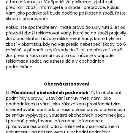
č
o tom informujte. V případě, že poškození zjistíte při
u
přebírání zboží, informujete o škodě i přepravce. Pokud
j
vám jako podnikateli bude dodáno poškozené zboží, řešte
škodu s přepravcem.
e
m
Pokud jste spotřebitelem, máte právo do uplynutí 2 let od
e
převzetí zboží reklamovat vady, které se na zboží projevily.
Jako podnikatel můžete reklamovat vady, které byly na
zboží v okamžiku, kdy na vás přešlo nebezpečí škody, do 6
měsíců, v případě skryté vady do 2 let, od převzetí zboží.
PONOŽKY
Jak přesně zboží reklamovat a co můžete v případě
ČERNÉ
32-
reklamace žádat, naleznete dále v obchodních
35
podmínkách.
150
Kč
Obecná ustanovení
1.1.
Působnost obchodních podmínek.
Tyto obchodní
podmínky upravují uzavírání smluv mezi námi jako
obchodníkem a vámi jako zákazníkem prostřednictvím
internetového obchodu a naše a vaše práva a povinnosti
ze smluv vyplývající. Součástí obchodních podmínek jsou
i povinně poskytované informace. Informace o
zpracování osobních údajů naleznete v samostatném
dokumentu na našem webu. Obchodní podmínky