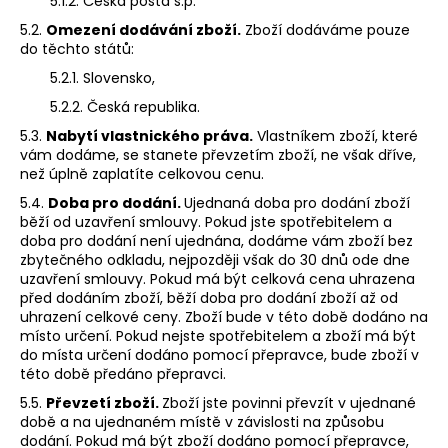
5.1.2. Česká pošta s.p.
5.2.
Omezení dodávání zboží.
Zboží dodáváme pouze
do těchto států:
5.2.1. Slovensko,
5.2.2. Česká republika.
5.3.
Nabytí vlastnického práva.
Vlastníkem zboží, které
vám dodáme, se stanete převzetím zboží, ne však dříve,
než úplně zaplatíte celkovou cenu.
5.4.
Doba pro dodání.
Ujednaná doba pro dodání zboží
běží od uzavření smlouvy. Pokud jste spotřebitelem a
doba pro dodání není ujednána, dodáme vám zboží bez
zbytečného odkladu, nejpozději však do 30 dnů ode dne
uzavření smlouvy. Pokud má být celková cena uhrazena
před dodáním zboží, běží doba pro dodání zboží až od
uhrazení celkové ceny. Zboží bude v této době dodáno na
místo určení. Pokud nejste spotřebitelem a zboží má být
do místa určení dodáno pomocí přepravce, bude zboží v
této době předáno přepravci.
5.5.
Převzetí zboží.
Zboží jste povinni převzít v ujednané
době a na ujednaném místě v závislosti na způsobu
dodání. Pokud má být zboží dodáno pomocí přepravce,