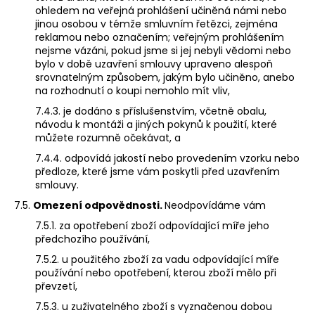
ohledem na veřejná prohlášení učiněná námi nebo
jinou osobou v témže smluvním řetězci, zejména
reklamou nebo označením; veřejným prohlášením
nejsme vázáni, pokud jsme si jej nebyli vědomi nebo
bylo v době uzavření smlouvy upraveno alespoň
srovnatelným způsobem, jakým bylo učiněno, anebo
na rozhodnutí o koupi nemohlo mít vliv,
7.4.3. je dodáno s příslušenstvím, včetně obalu,
návodu k montáži a jiných pokynů k použití, které
můžete rozumně očekávat, a
7.4.4. odpovídá jakostí nebo provedením vzorku nebo
předloze, které jsme vám poskytli před uzavřením
smlouvy.
7.5.
Omezení odpovědnosti.
Neodpovídáme vám
7.5.1. za opotřebení zboží odpovídající míře jeho
předchozího používání,
7.5.2. u použitého zboží za vadu odpovídající míře
používání nebo opotřebení, kterou zboží mělo při
převzetí,
7.5.3. u zuživatelného zboží s vyznačenou dobou