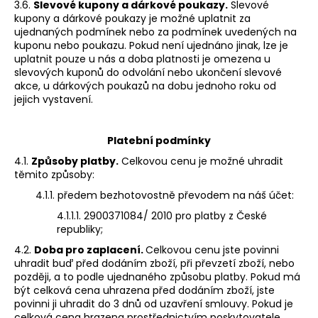
3.6.
Slevové kupony a dárkové poukazy.
Slevové
kupony a dárkové poukazy je možné uplatnit za
ujednaných podmínek nebo za podmínek uvedených na
kuponu nebo poukazu. Pokud není ujednáno jinak, lze je
uplatnit pouze u nás a doba platnosti je omezena u
slevových kuponů do odvolání nebo ukončení slevové
akce, u dárkových poukazů na dobu jednoho roku od
jejich vystavení.
Platební podmínky
4.1.
Způsoby platby.
Celkovou cenu je možné uhradit
těmito způsoby:
4.1.1. předem bezhotovostně převodem na náš účet:
4.1.1.1. 2900371084/ 2010 pro platby z České
republiky;
4.2.
Doba pro zaplacení.
Celkovou cenu jste povinni
uhradit buď před dodáním zboží, při převzetí zboží, nebo
později, a to podle ujednaného způsobu platby. Pokud má
být celková cena uhrazena před dodáním zboží, jste
povinni ji uhradit do 3 dnů od uzavření smlouvy. Pokud je
celková cena hrazena prostřednictvím poskytovatele