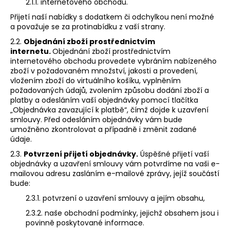
2.1.1. internetového obchodu.
Přijetí naší nabídky s dodatkem či odchylkou není možné
a považuje se za protinabídku z vaší strany.
2.2.
Objednání zboží prostřednictvím
internetu.
Objednání zboží prostřednictvím
internetového obchodu provedete vybráním nabízeného
zboží v požadovaném množství, jakosti a provedení,
vložením zboží do virtuálního košíku, vyplněním
požadovaných údajů, zvolením způsobu dodání zboží a
platby a odesláním vaší objednávky pomocí tlačítka
„Objednávka zavazující k platbě“, čímž dojde k uzavření
smlouvy. Před odesláním objednávky vám bude
umožněno zkontrolovat a případně i změnit zadané
údaje.
2.3.
Potvrzení přijetí objednávky.
Úspěšné přijetí vaší
objednávky a uzavření smlouvy vám potvrdíme na vaši e-
mailovou adresu zasláním e-mailové zprávy, jejíž součástí
bude:
2.3.1. potvrzení o uzavření smlouvy a jejím obsahu,
2.3.2. naše obchodní podmínky, jejichž obsahem jsou i
povinně poskytované informace.