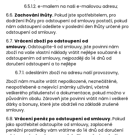
6.5.1.2. e-mailem na naši e-mailovou adresu;
6.6.
Zachování lhůty.
Pokud jste spotřebitelem, pro
dodržení lhůty pro odstoupení od smlouvy postačí, pokud
nám odstoupení odešlete v poslední den lhůty určené pro
odstoupení od smlouvy.
6.7.
Vrácení zboží po odstoupení od
smlouvy.
Odstoupíte-li od smlouvy, jste povinni nám
zboží na vaše vlastní náklady vrátit nejlépe současně s
odstoupením od smlouvy, nejpozději do 14 dnů od
doručení odstoupení a to nejlépe
6.7.1. odesláním zboží na adresu naší provozovny,
Zboží nám musíte vrátit nepoškozené, neznečištěné,
neopotřebené a nejevící známky užívání, včetně
veškerého příslušenství a dokumentace, pokud možno v
původním obalu. Zároveň jste povinni vrátit nám i veškeré
dárky a bonusy, které jste obdrželi na základě zrušené
smlouvy.
6.8.
Vrácení peněz po odstoupení od smlouvy.
Pokud
jako spotřebitel odstoupíte od smlouvy, zaplacené
peněžní prostředky vám vrátíme do 14 dnů od doručení