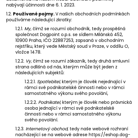
nabývají účinnosti dne 6. 1. 2023.
1.2.
Používané pojmy.
V našich obchodních podmínkách
používáme následující zkratky:
1.2.1.
My,
čímž se rozumí obchodník, tedy prospěšná
společnost Dogpoint o.p.s. se sídlem Milánská 452,
10900 Praha, IČO 22887253, zapsaná v obchodním
rejstříku, který vede Městský soud v Praze, v oddílu O,
vložce 1478.
1.2.2.
Vy,
čímž se rozumí zákazník, tedy druhá smluvní
strana odlišná od nás, kterým může být jeden z
následujících subjektů:
1.2.2.1.
Spotřebitel,
kterým je člověk nejednající v
rámci své podnikatelské činnosti nebo v rámci
samostatného výkonu svého povolání,
1.2.2.2.
Podnikatel,
kterým je člověk nebo právnická
osoba jednající v rámci své podnikatelské
činnosti nebo v rámci samostatného výkonu
svého povolání.
1.2.3.
Internetový obchod
, tedy naše webové rozhraní
nacházející se na webové adrese https://eshop.dog-