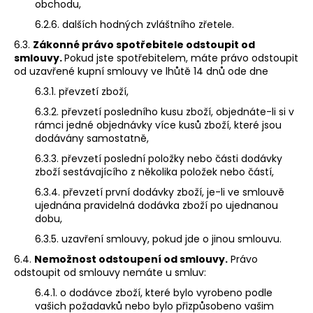
obchodu,
6.2.6. dalších hodných zvláštního zřetele.
6.3.
Zákonné právo spotřebitele odstoupit od
smlouvy.
Pokud jste spotřebitelem, máte právo odstoupit
od uzavřené kupní smlouvy ve lhůtě 14 dnů ode dne
6.3.1. převzetí zboží,
6.3.2. převzetí posledního kusu zboží, objednáte-li si v
rámci jedné objednávky více kusů zboží, které jsou
dodávány samostatně,
6.3.3. převzetí poslední položky nebo části dodávky
zboží sestávajícího z několika položek nebo částí,
6.3.4. převzetí první dodávky zboží, je-li ve smlouvě
ujednána pravidelná dodávka zboží po ujednanou
dobu,
6.3.5. uzavření smlouvy, pokud jde o jinou smlouvu.
6.4.
Nemožnost odstoupení od smlouvy.
Právo
odstoupit od smlouvy nemáte u smluv:
6.4.1. o dodávce zboží, které bylo vyrobeno podle
vašich požadavků nebo bylo přizpůsobeno vašim