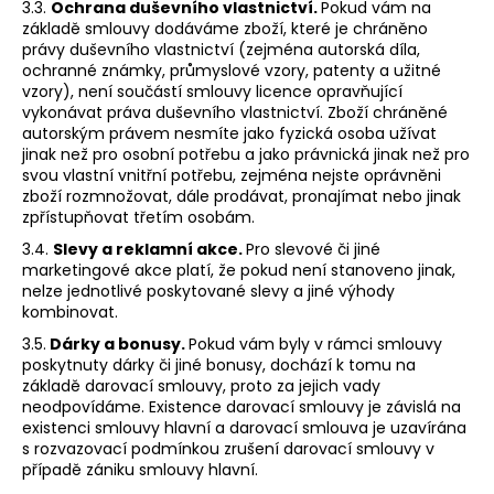
3.3.
Ochrana duševního vlastnictví.
Pokud vám na
základě smlouvy dodáváme zboží, které je chráněno
právy duševního vlastnictví (zejména autorská díla,
ochranné známky, průmyslové vzory, patenty a užitné
vzory), není součástí smlouvy licence opravňující
vykonávat práva duševního vlastnictví. Zboží chráněné
autorským právem nesmíte jako fyzická osoba užívat
jinak než pro osobní potřebu a jako právnická jinak než pro
svou vlastní vnitřní potřebu, zejména nejste oprávněni
zboží rozmnožovat, dále prodávat, pronajímat nebo jinak
zpřístupňovat třetím osobám.
3.4.
Slevy a reklamní akce.
Pro slevové či jiné
marketingové akce platí, že pokud není stanoveno jinak,
nelze jednotlivé poskytované slevy a jiné výhody
kombinovat.
3.5.
Dárky a bonusy.
Pokud vám byly v rámci smlouvy
poskytnuty dárky či jiné bonusy, dochází k tomu na
základě darovací smlouvy, proto za jejich vady
neodpovídáme. Existence darovací smlouvy je závislá na
existenci smlouvy hlavní a darovací smlouva je uzavírána
s rozvazovací podmínkou zrušení darovací smlouvy v
případě zániku smlouvy hlavní.