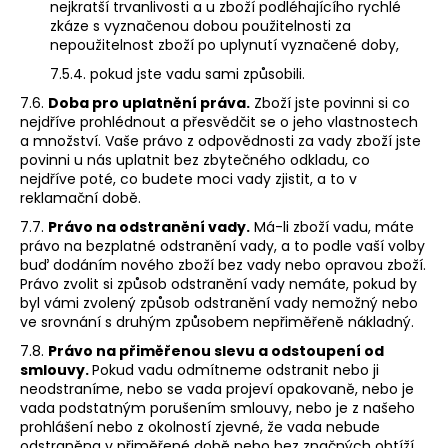
nejkratší trvanlivosti a u zboží podléhajícího rychlé
zkáze s vyznačenou dobou použitelnosti za
nepoužitelnost zboží po uplynutí vyznačené doby,
7.5.4. pokud jste vadu sami způsobili.
7.6.
Doba pro uplatnění práva.
Zboží jste povinni si co
nejdříve prohlédnout a přesvědčit se o jeho vlastnostech
a množství. Vaše právo z odpovědnosti za vady zboží jste
povinni u nás uplatnit bez zbytečného odkladu, co
nejdříve poté, co budete moci vady zjistit, a to v
reklamační době.
7.7.
Právo na odstranění vady.
Má-li zboží vadu, máte
právo na bezplatné odstranění vady, a to podle vaší volby
buď dodáním nového zboží bez vady nebo opravou zboží.
Právo zvolit si způsob odstranění vady nemáte, pokud by
byl vámi zvolený způsob odstranění vady nemožný nebo
ve srovnání s druhým způsobem nepřiměřeně nákladný.
7.8.
Právo na přiměřenou slevu a odstoupení od
smlouvy.
Pokud vadu odmítneme odstranit nebo ji
neodstraníme, nebo se vada projeví opakovaně, nebo je
vada podstatným porušením smlouvy, nebo je z našeho
prohlášení nebo z okolností zjevné, že vada nebude
odstraněna v přiměřené době nebo bez značných obtíží