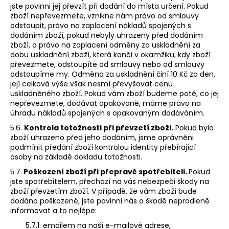
jste povinni jej převzít při dodání do místa určení. Pokud
zboží nepřevezmete, vznikne nám právo od smlouvy
odstoupit, právo na zaplacení nákladů spojených s
dodáním zboží, pokud nebyly uhrazeny před dodáním
zboží, a právo na zaplacení odměny za uskladnění za
dobu uskladnění zboží, která končí v okamžiku, kdy zboží
převezmete, odstoupíte od smlouvy nebo od smlouvy
odstoupíme my. Odměna za uskladnění činí 10 Kč za den,
její celková výše však nesmí převyšovat cenu
uskladněného zboží. Pokud vám zboží budeme poté, co jej
nepřevezmete, dodávat opakovaně, máme právo na
úhradu nákladů spojených s opakovaným dodáváním.
5.6.
Kontrola totožnosti při převzetí zboží.
Pokud bylo
zboží uhrazeno před jeho dodáním, jsme oprávněni
podmínit předání zboží kontrolou identity přebírající
osoby na základě dokladu totožnosti.
5.7.
Poškození zboží při přepravě spotřebiteli.
Pokud
jste spotřebitelem, přechází na vás nebezpečí škody na
zboží převzetím zboží. V případě, že vám zboží bude
dodáno poškozené, jste povinni nás o škodě neprodleně
informovat a to nejlépe:
5.7.1. emailem na naší e-mailové adrese,