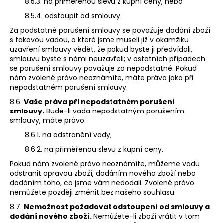
8.5.3. na přiměřenou slevu z kupní ceny, nebo
8.5.4. odstoupit od smlouvy.
Za podstatné porušení smlouvy se považuje dodání zboží
s takovou vadou, o které jsme museli již v okamžiku
uzavření smlouvy vědět, že pokud byste ji předvídali,
smlouvu byste s námi neuzavřeli; v ostatních případech
se porušení smlouvy považuje za nepodstatné. Pokud
nám zvolené právo neoznámíte, máte práva jako při
nepodstatném porušení smlouvy.
8.6.
Vaše práva při nepodstatném porušení
smlouvy.
Bude-li vada nepodstatným porušením
smlouvy, máte právo:
8.6.1. na odstranění vady,
8.6.2. na přiměřenou slevu z kupní ceny.
Pokud nám zvolené právo neoznámíte, můžeme vadu
odstranit opravou zboží, dodáním nového zboží nebo
dodáním toho, co jsme vám nedodali. Zvolené právo
nemůžete později změnit bez našeho souhlasu.
8.7.
Nemožnost požadovat odstoupení od smlouvy a
dodání nového zboží.
Nemůžete-li zboží vrátit v tom