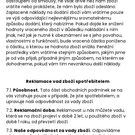
odstoupení od smlouvy, ne však dříve než nám zboží
vrátíte nebo prokážete, že nám bylo zboží odesláno.
Zaplacené náklady na dodání zboží vám vrátíme pouze
ve výši odpovídající nejlevnějšímu srovnatelnému
způsobu dodání, který nabízíme. Pokud dojde ke snížení
hodnoty vraceného zboží v důsledku nakládání s ním
jinak, než jak je nutné k obeznámení se s jeho povahou,
vlastnostmi a funkčností, bude vracená částka ponížena
o částku, o kterou se hodnota zboží snížila. Peněžní
prostředky vám vrátíme stejným způsobem, jakým jsme
je od vás přijali, případně jiným způsobem, na kterém se
dohodneme, pokud vám tím nevzniknou další náklady.
Reklamace vad zboží spotřebitelem
7.1.
Působnost.
Tato část obchodních podmínek se na
vás vztahuje pouze v případě, že jste spotřebitelem, a
upravuje naši odpovědnost za vady zboží.
7.2.
Reklamační doba.
Reklamovat u nás můžete vadu,
která se na zboží projeví v době 2 let, u použitého zboží v
době 1 roku, od převzetí zboží.
7.3.
Naše odpovědnost za vady zboží.
Odpovídáme