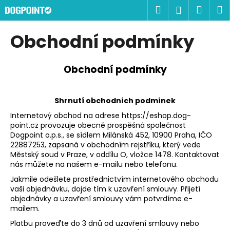
K
Přejít
Hledat
Náku
M
Přihlášen
na
o
obsah
Zpět
Zpět
košík
š
Obchodní podmínky
í
C
k
o
Obchodní podmínky
p
o
Shrnutí obchodních podmínek
t
Internetový obchod na adrese https://eshop.dog-
ř
point.cz provozuje obecně prospěšná společnost
e
Dogpoint o.p.s., se sídlem Milánská 452, 10900 Praha, IČO
22887253, zapsaná v obchodním rejstříku, který vede
b
Městský soud v Praze, v oddílu O, vložce 1478. Kontaktovat
u
nás můžete na našem e-mailu nebo telefonu.
j
Jakmile odešlete prostřednictvím internetového obchodu
e
vaši objednávku, dojde tím k uzavření smlouvy. Přijetí
objednávky a uzavření smlouvy vám potvrdíme e-
t
mailem.
e
Platbu proveďte do 3 dnů od uzavření smlouvy nebo
n