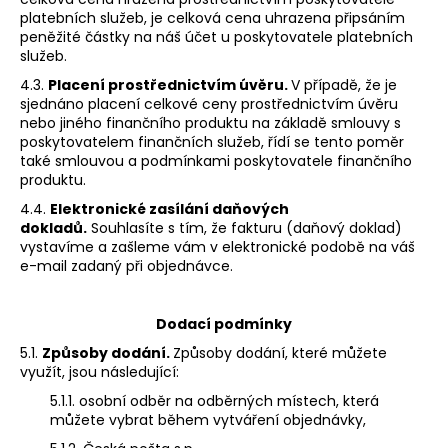
platebních služeb, je celková cena uhrazena připsáním
peněžité částky na náš účet u poskytovatele platebních
služeb.
4.3.
Placení prostřednictvím úvěru.
V případě, že je
sjednáno placení celkové ceny prostřednictvím úvěru
nebo jiného finančního produktu na základě smlouvy s
poskytovatelem finančních služeb, řídí se tento poměr
také smlouvou a podmínkami poskytovatele finančního
produktu.
4.4.
Elektronické zasílání daňových
dokladů.
Souhlasíte s tím, že fakturu (daňový doklad)
vystavíme a zašleme vám v elektronické podobě na váš
e-mail zadaný při objednávce.
Dodací podmínky
5.1.
Způsoby dodání.
Způsoby dodání, které můžete
využít, jsou následující:
5.1.1. osobní odběr na odběrných místech, která
můžete vybrat během vytváření objednávky,