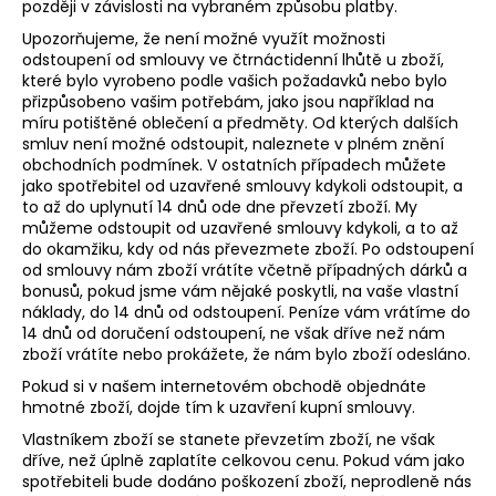
později v závislosti na vybraném způsobu platby.
a
Upozorňujeme, že není možné využít možnosti
j
odstoupení od smlouvy ve čtrnáctidenní lhůtě u zboží,
í
které bylo vyrobeno podle vašich požadavků nebo bylo
přizpůsobeno vašim potřebám, jako jsou například na
t
míru potištěné oblečení a předměty. Od kterých dalších
?
smluv není možné odstoupit, naleznete v plném znění
obchodních podmínek. V ostatních případech můžete
jako spotřebitel od uzavřené smlouvy kdykoli odstoupit, a
to až do uplynutí 14 dnů ode dne převzetí zboží. My
můžeme odstoupit od uzavřené smlouvy kdykoli, a to až
do okamžiku, kdy od nás převezmete zboží. Po odstoupení
HLEDAT
od smlouvy nám zboží vrátíte včetně případných dárků a
bonusů, pokud jsme vám nějaké poskytli, na vaše vlastní
náklady, do 14 dnů od odstoupení. Peníze vám vrátíme do
14 dnů od doručení odstoupení, ne však dříve než nám
D
zboží vrátíte nebo prokážete, že nám bylo zboží odesláno.
o
Pokud si v našem internetovém obchodě objednáte
p
hmotné zboží, dojde tím k uzavření kupní smlouvy.
o
Vlastníkem zboží se stanete převzetím zboží, ne však
r
dříve, než úplně zaplatíte celkovou cenu. Pokud vám jako
u
spotřebiteli bude dodáno poškození zboží, neprodleně nás