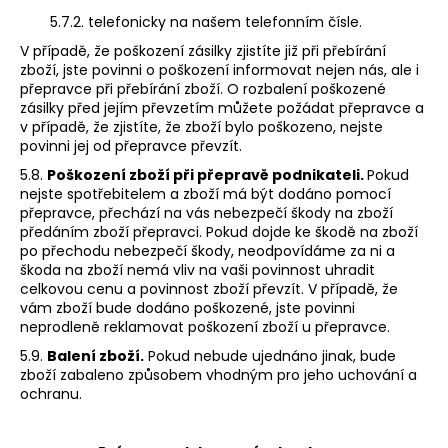
5.7.2. telefonicky na našem telefonním čísle.
V případě, že poškození zásilky zjistíte již při přebírání
zboží, jste povinni o poškození informovat nejen nás, ale i
přepravce při přebírání zboží. O rozbalení poškozené
zásilky před jejím převzetím můžete požádat přepravce a
v případě, že zjistíte, že zboží bylo poškozeno, nejste
povinni jej od přepravce převzít.
5.8.
Poškození zboží při přepravě podnikateli.
Pokud
nejste spotřebitelem a zboží má být dodáno pomocí
přepravce, přechází na vás nebezpečí škody na zboží
předáním zboží přepravci. Pokud dojde ke škodě na zboží
po přechodu nebezpečí škody, neodpovídáme za ni a
škoda na zboží nemá vliv na vaši povinnost uhradit
celkovou cenu a povinnost zboží převzít. V případě, že
vám zboží bude dodáno poškozené, jste povinni
neprodleně reklamovat poškození zboží u přepravce.
5.9.
Balení zboží.
Pokud nebude ujednáno jinak, bude
zboží zabaleno způsobem vhodným pro jeho uchování a
ochranu.