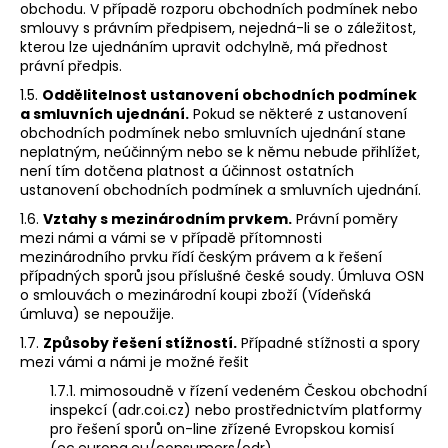
obchodu. V případě rozporu obchodních podmínek nebo
smlouvy s právním předpisem, nejedná-li se o záležitost,
kterou lze ujednáním upravit odchylně, má přednost
právní předpis.
1.5.
Oddělitelnost ustanovení obchodních podmínek
a smluvních ujednání.
Pokud se některé z ustanovení
obchodních podmínek nebo smluvních ujednání stane
neplatným, neúčinným nebo se k němu nebude přihlížet,
není tím dotčena platnost a účinnost ostatních
ustanovení obchodních podmínek a smluvních ujednání.
1.6.
Vztahy s mezinárodním prvkem.
Právní poměry
mezi námi a vámi se v případě přítomnosti
mezinárodního prvku řídí českým právem a k řešení
případných sporů jsou příslušné české soudy. Úmluva OSN
o smlouvách o mezinárodní koupi zboží (Vídeňská
úmluva) se nepoužije.
1.7.
Způsoby řešení stížností.
Případné stížnosti a spory
mezi vámi a námi je možné řešit
1.7.1. mimosoudně v řízení vedeném Českou obchodní
inspekcí (adr.coi.cz) nebo prostřednictvím platformy
pro řešení sporů on-line zřízené Evropskou komisí
(ec.europa.eu/consumers/odr),