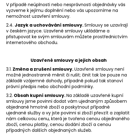
V případě neúplnosti nebo nesprávnosti objednávky vás
vyzveme k jejímu doplnění nebo vás upozorníme na
nemožnost uzavření smlouvy.
2.4.
Jazyk a uchovávání smlouvy.
Smlouvy se uzavírají
v českém jazyce. Uzavřené smlouvy ukládáme a
přistupovat ke svým smlouvám můžete prostřednictvím
internetového obchodu.
Uzavřené smlouvy a jejich obsah
3.1.
Změna a zrušení smlouvy.
Uzavřené smlouvy není
možné jednostranně měnit či rušit; činit tak lze pouze na
základě vzájemné dohody, případně pokud tak stanoví
právní předpis nebo obchodní podmínky.
3.2.
Obsah kupní smlouvy.
Na základě uzavřené kupní
smlouvy jsme povinni dodat vám ujednaným způsobem
objednané hmotné zboží a poskytnout případné
ujednané služby a vy jste povinni si zboží převzít a zaplatit
nám celkovou cenu, která je tvořena cenou objednaného
zboží, cenou platby, cenou dodání zboží a cenou
případných dalších objednaných služeb.