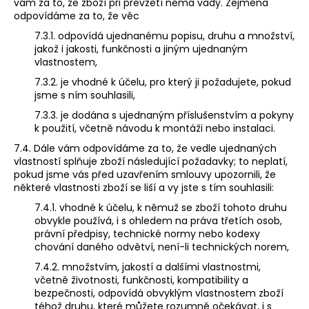
vám za to, že zboží při převzetí nemá vady. Zejména
odpovídáme za to, že věc
7.3.1. odpovídá ujednanému popisu, druhu a množství,
jakož i jakosti, funkčnosti a jiným ujednaným
vlastnostem,
7.3.2. je vhodné k účelu, pro který ji požadujete, pokud
jsme s ním souhlasili,
7.3.3. je dodána s ujednaným příslušenstvím a pokyny
k použití, včetně návodu k montáži nebo instalaci.
7.4. Dále vám odpovídáme za to, že vedle ujednaných
vlastností splňuje zboží následující požadavky; to neplatí,
pokud jsme vás před uzavřením smlouvy upozornili, že
některé vlastnosti zboží se liší a vy jste s tím souhlasili:
7.4.1. vhodné k účelu, k němuž se zboží tohoto druhu
obvykle používá, i s ohledem na práva třetích osob,
právní předpisy, technické normy nebo kodexy
chování daného odvětví, není-li technických norem,
7.4.2. množstvím, jakostí a dalšími vlastnostmi,
včetně životnosti, funkčnosti, kompatibility a
bezpečnosti, odpovídá obvyklým vlastnostem zboží
téhož druhu, které můžete rozumně očekávat, i s