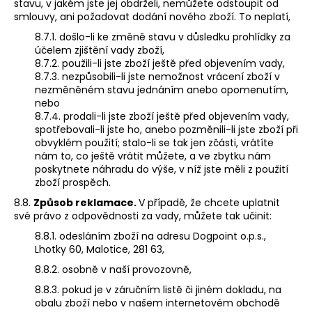
stavu, v jakém jste jej obdrželi, nemůžete odstoupit od
smlouvy, ani požadovat dodání nového zboží. To neplatí,
8.7.1. došlo-li ke změně stavu v důsledku prohlídky za
účelem zjištění vady zboží,
8.7.2. použili-li jste zboží ještě před objevením vady,
8.7.3. nezpůsobili-li jste nemožnost vrácení zboží v
nezměněném stavu jednáním anebo opomenutím,
nebo
8.7.4. prodali-li jste zboží ještě před objevením vady,
spotřebovali-li jste ho, anebo pozměnili-li jste zboží při
obvyklém použití; stalo-li se tak jen zčásti, vrátíte
nám to, co ještě vrátit můžete, a ve zbytku nám
poskytnete náhradu do výše, v níž jste měli z použití
zboží prospěch.
8.8.
Způsob reklamace.
V případě, že chcete uplatnit
své právo z odpovědnosti za vady, můžete tak učinit:
8.8.1. odesláním zboží na adresu Dogpoint o.p.s.,
Lhotky 60, Malotice, 281 63,
8.8.2. osobně v naší provozovně,
8.8.3. pokud je v záručním listě či jiném dokladu, na
obalu zboží nebo v našem internetovém obchodě