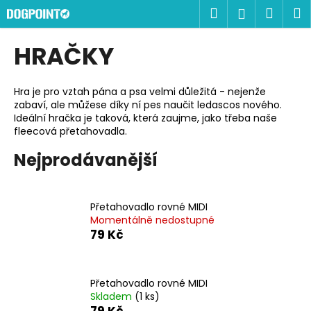
K
Přejít
Hledat
Náku
M
Přihlášen
na
o
obsah
Zpět
Zpět
košík
š
HRAČKY
í
C
k
o
Hra je pro vztah pána a psa velmi důležitá - nejenže
zabaví, ale můžese díky ní pes naučit ledascos nového.
p
Ideální hračka je taková, která zaujme, jako třeba naše
o
fleecová přetahovadla.
t
Nejprodávanější
ř
e
b
Přetahovadlo rovné MIDI
u
Momentálně nedostupné
79 Kč
j
e
t
Přetahovadlo rovné MIDI
e
Skladem
(1 ks)
n
79 Kč