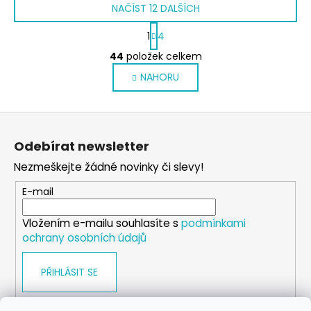
NAČÍST 12 DALŠÍCH
S
1
4
t
O
r
44
položek celkem
v
á
NAHORU
l
n
k
á
o
d
Z
v
a
á
á
c
Odebírat newsletter
n
p
í
í
Nezmeškejte žádné novinky či slevy!
p
a
r
t
E-mail
v
í
k
Vložením e-mailu souhlasíte s
podmínkami
y
ochrany osobních údajů
v
ý
PŘIHLÁSIT SE
p
i
s