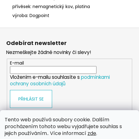
přívěsek: nemagnetický kov, platina
výroba: Dogpoint
Z
á
Odebírat newsletter
p
Nezmeškejte žádné novinky či slevy!
a
t
E-mail
í
Vložením e-mailu souhlasíte s
podmínkami
ochrany osobních údajů
PŘIHLÁSIT SE
Tento web používá soubory cookie. Dalším
procházením tohoto webu vyjadřujete souhlas s
WEB
FACEBOOK
INSTAGRAM
YOUTUBE
jejich používáním.. Více informací
zde
.