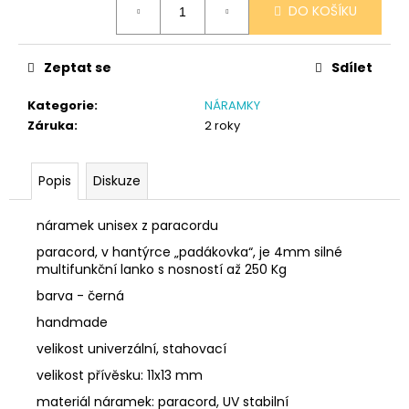
č
DO KOŠÍKU
cena:
u
j
e
Zeptat se
Sdílet
m
e
Kategorie
:
NÁRAMKY
Záruka
:
2 roky
SÓJOVÁ
SVÍČKA
Popis
Diskuze
V
PORCELÁNU
BONPARI
náramek unisex z paracordu
400
paracord, v hantýrce „padákovka“, je 4mm silné
Kč
multifunkční lanko s nosností až 250 Kg
barva -
černá
handmade
velikost univerzální, stahovací
velikost přívěsku: 11x13 mm
materiál náramek: paracord, UV stabilní