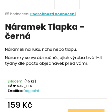
a
j
Průměrné
85 hodnocení
Podrobnosti hodnocení
í
hodnocení
Náramek Tlapka -
produktu
t
je
?
černá
3,8
z
5
hvězdiček.
Náramek na ruku, nohu nebo tlapu.
Náramky se vyrábí ručně, jejich výroba trvá 1-4
HLEDAT
týdny dle počtu objednávek před vámi.
D
Skladem
(>5 ks)
o
Kód:
NAR_CER
p
Značka:
Dogpoint
o
r
159 Kč
u
Měrná