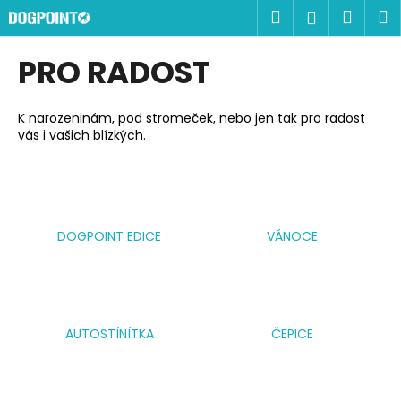
K
Přejít
Hledat
Náku
M
Přihlášen
na
o
obsah
Zpět
Zpět
košík
š
PRO RADOST
í
C
k
o
K narozeninám, pod stromeček, nebo jen tak pro radost
vás i vašich blízkých.
p
o
t
ř
e
DOGPOINT EDICE
VÁNOCE
b
u
j
e
AUTOSTÍNÍTKA
ČEPICE
t
e
n