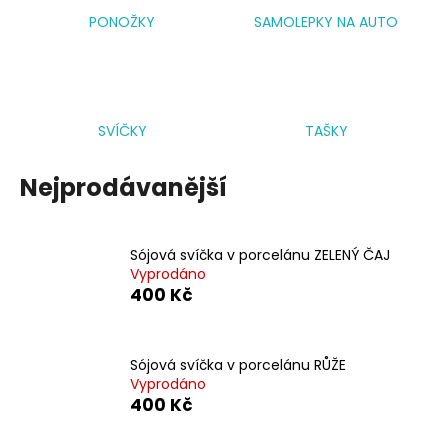
č
u
PONOŽKY
SAMOLEPKY NA AUTO
j
e
m
e
SVÍČKY
TAŠKY
SÓJOVÁ
Nejprodávanější
SVÍČKA
V
PORCELÁNU
CITRON
Sójová svíčka v porcelánu ZELENÝ ČAJ
400
Vyprodáno
Kč
400 Kč
Sójová svíčka v porcelánu RŮŽE
Vyprodáno
400 Kč