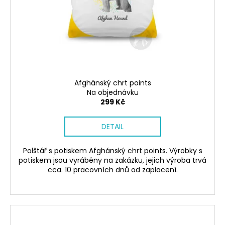
r
ů
o
d
u
k
t
ů
Afghánský chrt points
Na objednávku
299 Kč
DETAIL
Polštář s potiskem Afghánský chrt points. Výrobky s
potiskem jsou vyráběny na zakázku, jejich výroba trvá
cca. 10 pracovních dnů od zaplacení.