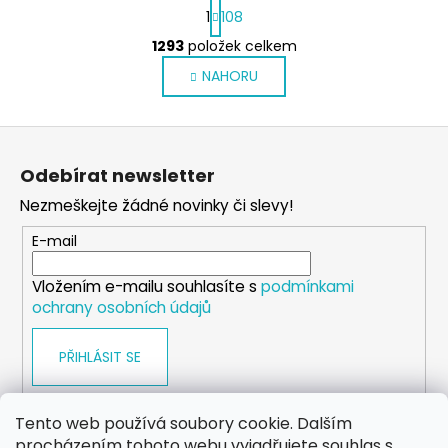
S
1
108
t
O
r
1293
položek celkem
v
á
NAHORU
l
n
k
á
o
d
Z
v
a
á
á
c
Odebírat newsletter
n
p
í
í
Nezmeškejte žádné novinky či slevy!
p
a
r
t
E-mail
v
í
k
Vložením e-mailu souhlasíte s
podmínkami
y
ochrany osobních údajů
v
ý
PŘIHLÁSIT SE
p
i
s
Tento web používá soubory cookie. Dalším
u
procházením tohoto webu vyjadřujete souhlas s