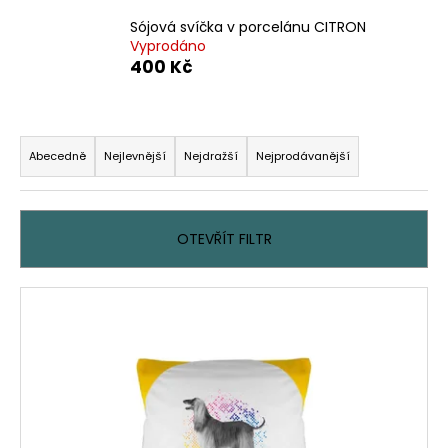
Sójová svíčka v porcelánu CITRON
Vyprodáno
400 Kč
Ř
a
Abecedně
Nejlevnější
Nejdražší
Nejprodávanější
z
e
n
OTEVŘÍT FILTR
í
p
V
r
ý
o
p
d
i
u
s
k
p
t