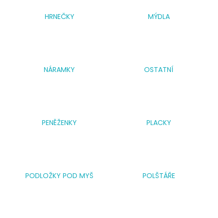
a
HRNEČKY
MÝDLA
j
í
t
?
NÁRAMKY
OSTATNÍ
HLEDAT
PENĚŽENKY
PLACKY
D
o
p
PODLOŽKY POD MYŠ
POLŠTÁŘE
o
r
u