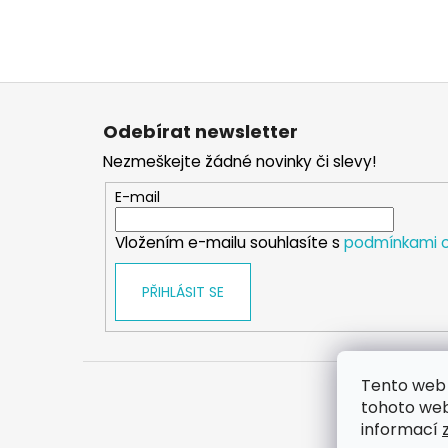
Z
á
Odebírat newsletter
p
Nezmeškejte žádné novinky či slevy!
a
t
E-mail
í
Vložením e-mailu souhlasíte s
podmínkami o
PŘIHLÁSIT SE
Tento web 
tohoto webu
informací