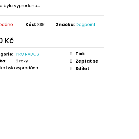
 V PORCELÁNU RŮŽE
ka byla vyprodána…
odáno
Kód:
SSR
Značka:
Dogpoint
0 Kč
ná
:
Tisk
gorie
:
PRO RADOST
ka
:
2 roky
Zeptat se
žka byla vyprodána…
Sdílet