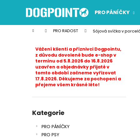
K
Přejít
na
o
PRO PÁNÍČKY
obsah
Zpět
Zpět
š
do
do
í
Domů
PRO RADOST
Sójová svíčka v porcel
k
obchodu
obchodu
P
o
Vážení klienti a příznivci Dogpointu,
s
z důvodu dovolené bude e-shop v
termínu od 5.8.2026 do 16.8.2026
t
uzavřen a objednávky přijaté v
r
tomto období začneme vyřizovat
17.8.2026. Děkujeme za pochopení a
a
přejeme všem krásné léto!
n
n
í
Přeskočit
p
kategorie
Kategorie
a
PRO PÁNÍČKY
n
PRO PSY
e