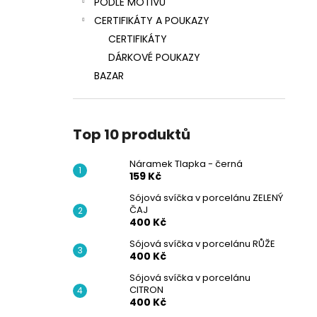
PODLE MOTIVŮ
CERTIFIKÁTY A POUKAZY
CERTIFIKÁTY
DÁRKOVÉ POUKAZY
BAZAR
Top 10 produktů
Náramek Tlapka - černá
159 Kč
Sójová svíčka v porcelánu ZELENÝ
ČAJ
400 Kč
Sójová svíčka v porcelánu RŮŽE
400 Kč
Sójová svíčka v porcelánu
CITRON
400 Kč