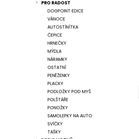
NÁRAMEK TLAPKA - ČERNÁ
PRO RADOST
l
159 Kč
DOGPOINT EDICE
VÁNOCE
AUTOSTÍNÍTKA
ČEPICE
HRNEČKY
MÝDLA
NÁRAMKY
OSTATNÍ
PENĚŽENKY
PLACKY
PODLOŽKY POD MYŠ
POLŠTÁŘE
PONOŽKY
SAMOLEPKY NA AUTO
SVÍČKY
TAŠKY