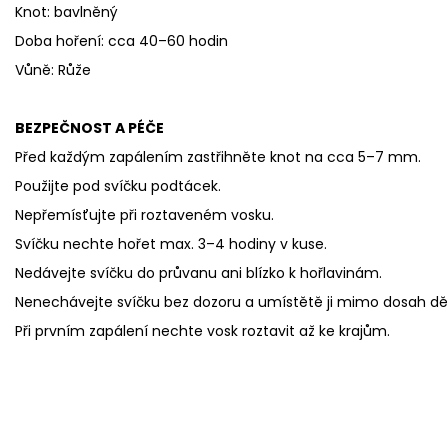
Knot: bavlněný
Doba hoření: cca 40–60 hodin
Vůně: Růže
BEZPEČNOST A PÉČE
Před každým zapálením zastřihněte knot na cca 5–7 mm.
Použijte pod svíčku podtácek.
Nepřemísťujte při roztaveném vosku.
Svíčku nechte hořet max. 3–4 hodiny v kuse.
Nedávejte svíčku do průvanu ani blízko k hořlavinám.
Nenechávejte svíčku bez dozoru a umístětě ji mimo dosah dět
Při prvním zapálení nechte vosk roztavit až ke krajům.