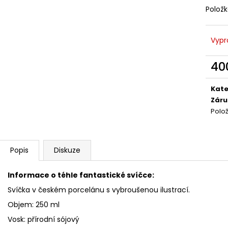
SÓJOVÁ SVÍČKA V PORCELÁNU ZELENÝ
SÓJOVÁ SVÍČKA
Polož
ČAJ
400 Kč
400 Kč
Vypr
40
Měr
cena
Kate
Záru
Polo
Popis
Diskuze
Informace o téhle fantastické svíčce:
Svíčka v českém porcelánu s vybroušenou ilustrací.
Objem: 250 ml
Vosk: přírodní sójový