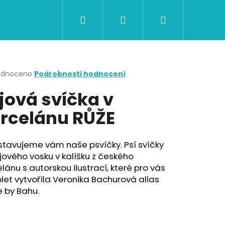
Hledat
Přihlášení
Nákupní
CERTIFIKÁTY A POUKAZY
BAZAR
Obch
košík
rné
odnoceno
Podrobnosti hodnocení
cení
jová svíčka v
ktu
rcelánu RŮŽE
ček.
stavujeme vám naše psvíčky. Psí svíčky
jového vosku v kalíšku z českého
lánu s autorskou ilustrací, které pro vás
et vytvořila Veronika Bachurová alias
 by Bahu.
Následující