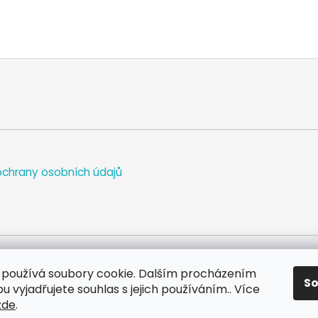
chrany osobních údajů
používá soubory cookie. Dalším procházením
S
WEB
FACEBOOK
INSTAGRAM
YOUTUBE
 vyjadřujete souhlas s jejich používáním.. Více
zde
.