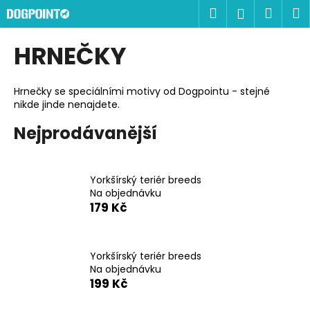
K
Přejít
Hledat
Náku
M
Přihlášen
na
o
obsah
Zpět
Zpět
košík
š
HRNEČKY
í
C
k
o
Hrnečky se speciálními motivy od Dogpointu - stejné
nikde jinde nenajdete.
p
o
Nejprodávanější
t
ř
e
Yorkšírský teriér breeds
Na objednávku
b
179 Kč
u
j
e
Yorkšírský teriér breeds
Na objednávku
t
199 Kč
e
n