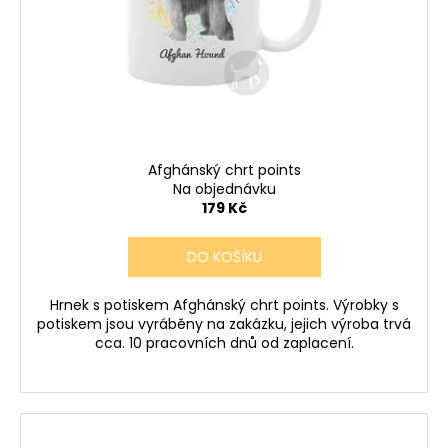
t
č
r
u
ů
o
j
d
e
u
m
e
k
t
ů
Afghánský chrt points
NÁRAMEK
TLAPKA
Na objednávku
-
179 Kč
ČERNÁ
159
DO KOŠÍKU
Kč
Hrnek s potiskem Afghánský chrt points. Výrobky s
potiskem jsou vyráběny na zakázku, jejich výroba trvá
cca. 10 pracovních dnů od zaplacení.