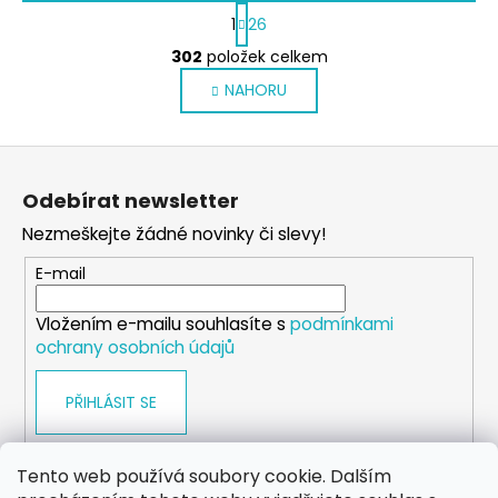
S
1
26
t
O
r
302
položek celkem
v
á
NAHORU
l
n
k
á
o
d
Z
v
a
á
á
c
Odebírat newsletter
n
p
í
í
Nezmeškejte žádné novinky či slevy!
p
a
r
t
E-mail
v
í
k
Vložením e-mailu souhlasíte s
podmínkami
y
ochrany osobních údajů
v
ý
PŘIHLÁSIT SE
p
i
s
Tento web používá soubory cookie. Dalším
u