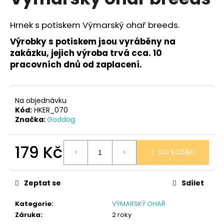
je
a
0,0
z
j
Hrnek s potiskem Výmarský ohař breeds.
5
í
hvězdiček.
Výrobky s potiskem jsou vyráběny na
t
zakázku, jejich výroba trvá cca. 10
?
pracovních dnů od zaplacení.
Na objednávku
Kód:
HKER_070
HLEDAT
Značka:
Goddog
179 Kč
DO KOŠÍKU
D
Měrná
o
cena:
p
Zeptat se
Sdílet
o
r
Kategorie
:
VÝMARSKÝ OHAŘ
u
Záruka
:
2 roky