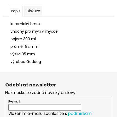
č
u
Popis
Diskuze
j
e
m
keramický hrnek
e
vhodný pro mytí v myčce
objem 300 ml
SÓJOVÁ
průměr 82 mm
SVÍČKA
V
výška 95 mm
PORCELÁNU
výrobce Goddog
CITRON
400
Z
Kč
á
Odebírat newsletter
p
Nezmeškejte žádné novinky či slevy!
a
t
E-mail
í
Vložením e-mailu souhlasíte s
podmínkami