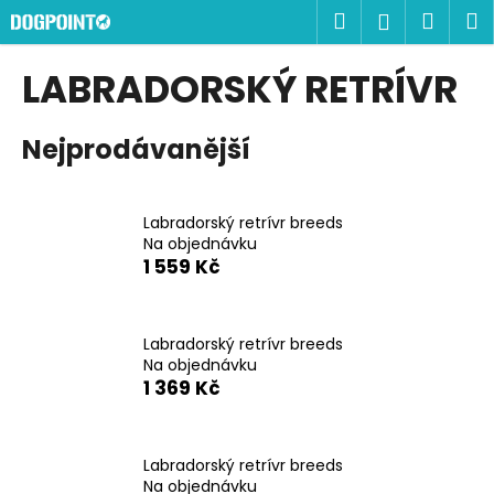
K
Přejít
Hledat
Náku
M
Přihlášen
na
o
obsah
Zpět
Zpět
košík
š
LABRADORSKÝ RETRÍVR
í
C
k
Nejprodávanější
o
p
o
Labradorský retrívr breeds
t
Na objednávku
ř
1 559 Kč
e
b
u
Labradorský retrívr breeds
Na objednávku
j
1 369 Kč
e
t
e
Labradorský retrívr breeds
n
Na objednávku