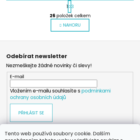
S
1
3
t
O
r
26
položek celkem
v
á
NAHORU
l
n
k
á
o
d
Z
v
a
á
á
c
Odebírat newsletter
n
p
í
í
Nezmeškejte žádné novinky či slevy!
p
a
r
t
E-mail
v
í
k
Vložením e-mailu souhlasíte s
podmínkami
y
ochrany osobních údajů
v
ý
PŘIHLÁSIT SE
p
i
s
Tento web používá soubory cookie. Dalším
u