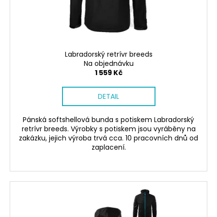
č
d
u
u
j
k
e
t
m
ů
e
Labradorský retrívr breeds
Na objednávku
1 559 Kč
NÁRAMEK
TLAPKA
DETAIL
-
ČERNÁ
Pánská softshellová bunda s potiskem Labradorský
159
Kč
retrívr breeds. Výrobky s potiskem jsou vyráběny na
zakázku, jejich výroba trvá cca. 10 pracovních dnů od
zaplacení.