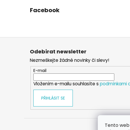
Facebook
Z
á
Odebírat newsletter
p
Nezmeškejte žádné novinky či slevy!
a
t
E-mail
í
Vložením e-mailu souhlasíte s
podmínkami o
PŘIHLÁSIT SE
Tento web 