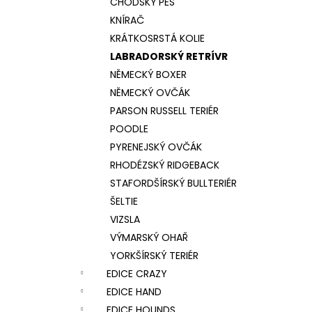
CHODSKÝ PES
KNÍRAČ
KRÁTKOSRSTÁ KOLIE
LABRADORSKÝ RETRÍVR
NĚMECKÝ BOXER
NĚMECKÝ OVČÁK
PARSON RUSSELL TERIÉR
POODLE
PYRENEJSKÝ OVČÁK
RHODÉZSKÝ RIDGEBACK
STAFORDŠÍRSKÝ BULLTERIÉR
ŠELTIE
VIZSLA
VÝMARSKÝ OHAŘ
YORKŠÍRSKÝ TERIÉR
EDICE CRAZY
EDICE HAND
EDICE HOUNDS