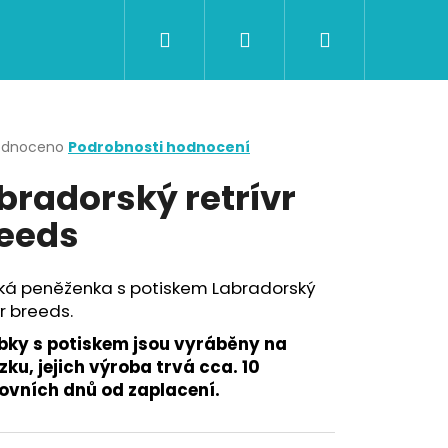
Hledat
Přihlášení
Nákupní
CERTIFIKÁTY A POUKAZY
BAZAR
Obch
košík
rné
odnoceno
Podrobnosti hodnocení
cení
bradorský retrívr
ktu
eeds
ček.
ká peněženka s potiskem Labradorský
vr breeds.
bky s potiskem jsou vyráběny na
ku, jejich výroba trvá cca. 10
Následující
ovních dnů od zaplacení.