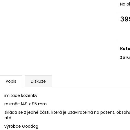
YORKŠÍRSKÝ TERIÉR BREEDS
I WILL LOVE YOU
Na o
439 Kč
359 Kč
39
Měr
cena
Kate
Záru
Popis
Diskuze
imitace koženky
rozměr: 149 x 95 mm
skládá se z jedné části, která je uzavíratelná na patent, obsah
atd.
výrobce Goddog