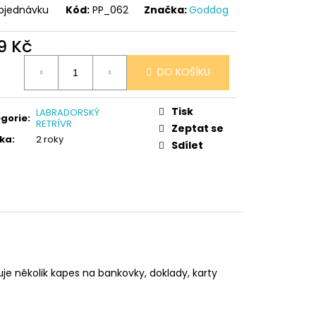
bjednávku
Kód:
PP_062
Značka:
Goddog
9 Kč
ná
DO KOŠÍKU
:
Tisk
LABRADORSKÝ
gorie
:
RETRÍVR
Zeptat se
ka
:
2 roky
Sdílet
uje několik kapes na bankovky, doklady, karty