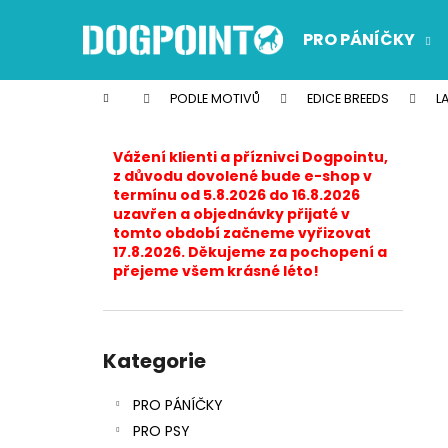
K
Přejít
na
o
PRO PÁNÍČKY
obsah
Zpět
Zpět
š
do
do
í
Domů
PODLE MOTIVŮ
EDICE BREEDS
L
k
obchodu
obchodu
P
o
Vážení klienti a příznivci Dogpointu,
s
z důvodu dovolené bude e-shop v
termínu od 5.8.2026 do 16.8.2026
t
uzavřen a objednávky přijaté v
r
tomto období začneme vyřizovat
17.8.2026. Děkujeme za pochopení a
a
přejeme všem krásné léto!
n
n
í
Přeskočit
p
kategorie
Kategorie
a
PRO PÁNÍČKY
n
PRO PSY
e