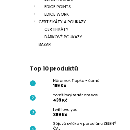
EDICE POINTS
EDICE WORK
CERTIFIKÁTY A POUKAZY
CERTIFIKÁTY
DÁRKOVÉ POUKAZY
BAZAR
Top 10 produktů
Náramek Tlapka - černá
159 Kč
Yorkšírský teriér breeds
439 Kč
I will love you
359 Kč
Sójová svíčka v porcelánu ZELENÝ
ČAJ