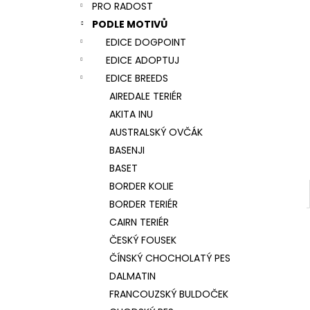
NÁRAMEK TLAPKA - ČERNÁ
PRO RADOST
l
159 Kč
PODLE MOTIVŮ
EDICE DOGPOINT
EDICE ADOPTUJ
EDICE BREEDS
AIREDALE TERIÉR
AKITA INU
AUSTRALSKÝ OVČÁK
BASENJI
BASET
BORDER KOLIE
BORDER TERIÉR
CAIRN TERIÉR
ČESKÝ FOUSEK
ČÍNSKÝ CHOCHOLATÝ PES
DALMATIN
FRANCOUZSKÝ BULDOČEK