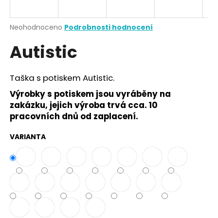
a
j
Průměrné
Neohodnoceno
Podrobnosti hodnocení
í
hodnocení
Autistic
produktu
t
je
?
0,0
z
Taška s potiskem Autistic.
5
hvězdiček.
Výrobky s potiskem jsou vyráběny na
zakázku, jejich výroba trvá cca. 10
HLEDAT
pracovních dnů od zaplacení.
VARIANTA
D
o
p
o
r
u