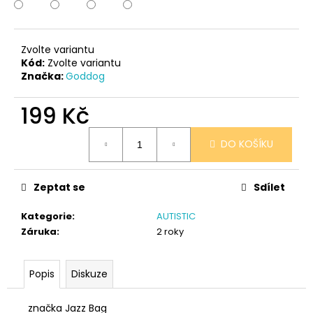
č
u
j
e
Zvolte variantu
m
Kód:
Zvolte variantu
Značka:
Goddog
e
199 Kč
YORKŠÍRSKÝ
TERIÉR
Měrná
BREEDS
DO KOŠÍKU
cena:
439
Kč
Zeptat se
Sdílet
Kategorie
:
AUTISTIC
Záruka
:
2 roky
Popis
Diskuze
značka Jazz Bag