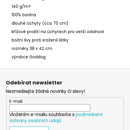
140 g/m?
100% bavlna
dlouhé úchyty (cca 70 cm)
křížové prošití na úchytech pro vetší odolnost
boční švy proti sraženíi látky
rozměry 38 x 42 cm
výrobce Goddog
Z
á
Odebírat newsletter
p
Nezmeškejte žádné novinky či slevy!
a
t
E-mail
í
Vložením e-mailu souhlasíte s
podmínkami
ochrany osobních údajů