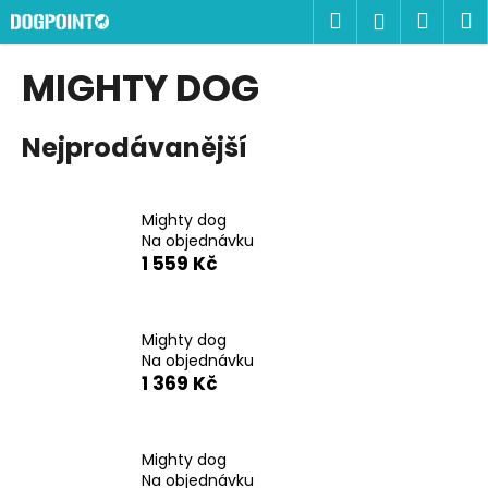
K
Přejít
Hledat
Náku
M
Přihlášen
na
o
obsah
Zpět
Zpět
košík
š
MIGHTY DOG
í
C
k
Nejprodávanější
o
p
o
Mighty dog
t
Na objednávku
ř
1 559 Kč
e
b
u
Mighty dog
Na objednávku
j
1 369 Kč
e
t
e
Mighty dog
n
Na objednávku