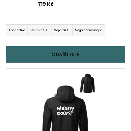
719 Kč
a
j
í
Ř
t
a
Abecedně
Nejlevnější
Nejdražší
Nejprodávanější
?
z
e
n
OTEVŘÍT FILTR
í
p
HLEDAT
V
r
ý
o
p
d
D
i
u
o
s
p
k
p
o
t
r
r
ů
o
u