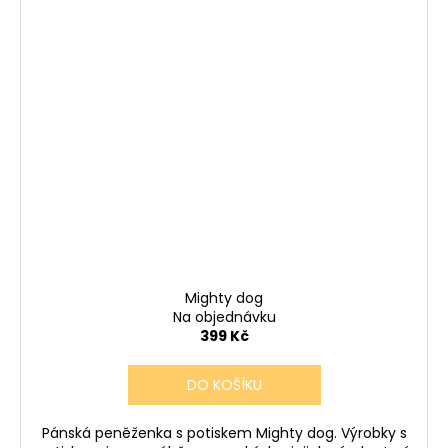
Mighty dog
Na objednávku
399 Kč
DO KOŠÍKU
Pánská peněženka s potiskem Mighty dog. Výrobky s