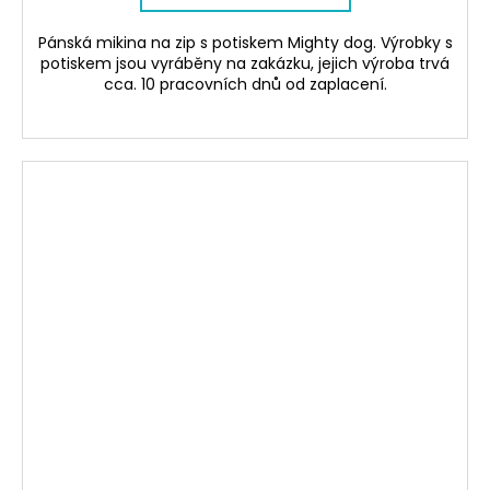
Pánská mikina na zip s potiskem Mighty dog. Výrobky s
potiskem jsou vyráběny na zakázku, jejich výroba trvá
cca. 10 pracovních dnů od zaplacení.