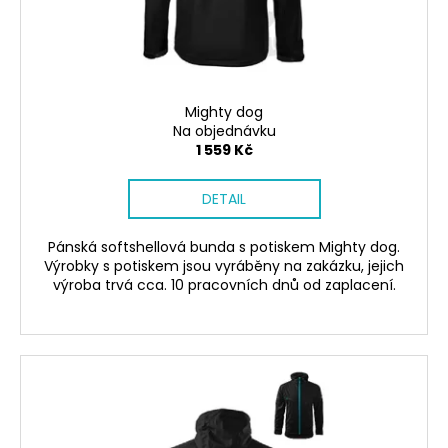
č
d
u
u
j
k
e
t
m
ů
e
Mighty dog
Na objednávku
1 559 Kč
SÓJOVÁ
SVÍČKA
DETAIL
V
PORCELÁNU
BORŮVKA
Pánská softshellová bunda s potiskem Mighty dog.
400
Výrobky s potiskem jsou vyráběny na zakázku, jejich
Kč
výroba trvá cca. 10 pracovních dnů od zaplacení.