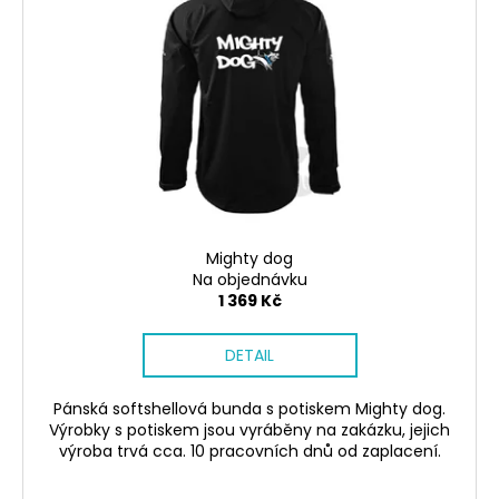
Mighty dog
Na objednávku
1 369 Kč
DETAIL
Pánská softshellová bunda s potiskem Mighty dog.
Výrobky s potiskem jsou vyráběny na zakázku, jejich
výroba trvá cca. 10 pracovních dnů od zaplacení.