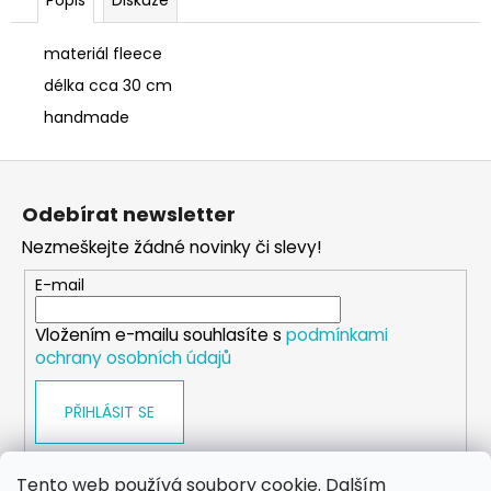
č
u
j
materiál fleece
e
délka cca 30 cm
m
handmade
e
Z
SÓJOVÁ
á
SVÍČKA
Odebírat newsletter
p
V
PORCELÁNU
Nezmeškejte žádné novinky či slevy!
a
ZELENÝ
ČAJ
t
E-mail
í
400
Kč
Vložením e-mailu souhlasíte s
podmínkami
ochrany osobních údajů
PŘIHLÁSIT SE
Tento web používá soubory cookie. Dalším