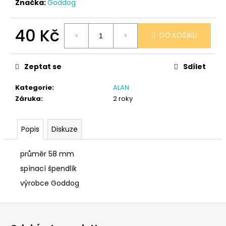
č
Značka:
Goddog
u
j
40 Kč
e
DO KOŠÍKU
m
Měrná
e
cena:
Zeptat se
Sdílet
SÓJOVÁ
Kategorie
:
ALAN
SVÍČKA
Záruka
:
2 roky
V
PORCELÁNU
CITRON
Popis
Diskuze
400
Kč
průměr 58 mm
spínací špendlík
výrobce Goddog
Z
á