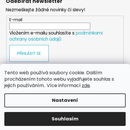
Odebírat newsletter
p
Nezmeškejte žádné novinky či slevy!
a
t
E-mail
í
Vložením e-mailu souhlasíte s
podmínkami
ochrany osobních údajů
PŘIHLÁSIT SE
Tento web používá soubory cookie. Dalším
procházením tohoto webu vyjadřujete souhlas s
WEB
FACEBOOK
INSTAGRAM
YOUTUBE
jejich používáním.. Více informací
zde
.
Nastavení
Vytvořil Shoptet
Copyright 2026
eshop.dog-point
. Všechna práva
Souhlasím
vyhrazena.
Upravit nastavení cookies