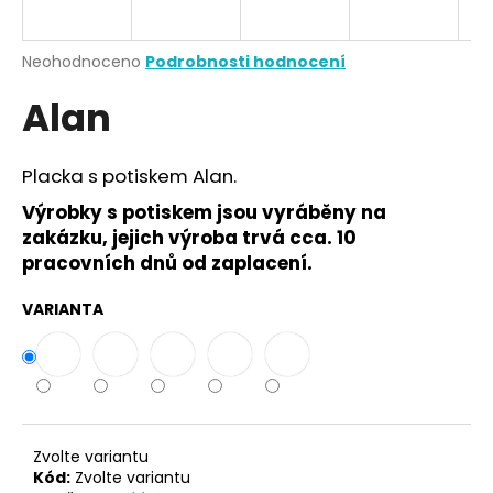
a
j
Průměrné
Neohodnoceno
Podrobnosti hodnocení
í
hodnocení
Alan
produktu
t
je
?
0,0
z
Placka s potiskem Alan.
5
hvězdiček.
Výrobky s potiskem jsou vyráběny na
zakázku, jejich výroba trvá cca. 10
HLEDAT
pracovních dnů od zaplacení.
VARIANTA
D
o
p
o
r
Zvolte variantu
u
Kód:
Zvolte variantu