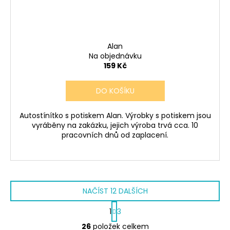
Alan
Na objednávku
159 Kč
DO KOŠÍKU
Autostínítko s potiskem Alan. Výrobky s potiskem jsou
vyráběny na zakázku, jejich výroba trvá cca. 10
pracovních dnů od zaplacení.
NAČÍST 12 DALŠÍCH
S
1
3
t
O
r
26
položek celkem