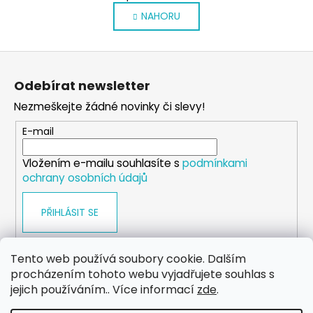
v
á
NAHORU
l
n
k
á
o
d
Z
v
a
á
á
c
Odebírat newsletter
n
p
í
í
Nezmeškejte žádné novinky či slevy!
p
a
r
t
E-mail
v
í
k
Vložením e-mailu souhlasíte s
podmínkami
y
ochrany osobních údajů
v
ý
PŘIHLÁSIT SE
p
i
s
Tento web používá soubory cookie. Dalším
u
procházením tohoto webu vyjadřujete souhlas s
WEB
FACEBOOK
INSTAGRAM
YOUTUBE
jejich používáním.. Více informací
zde
.