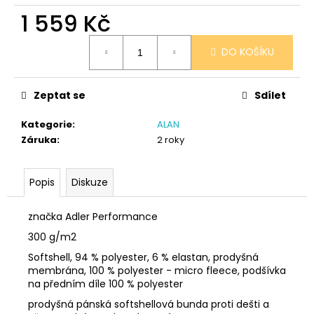
č
1 559 Kč
u
j
Měrná
e
DO KOŠÍKU
cena:
m
e
Zeptat se
Sdílet
SÓJOVÁ
Kategorie
:
ALAN
SVÍČKA
Záruka
:
2 roky
V
PORCELÁNU
BONPARI
Popis
Diskuze
400
Kč
značka Adler Performance
300 g/m2
Softshell, 94 % polyester, 6 % elastan, prodyšná
membrána, 100 % polyester - micro fleece, podšívka
na předním díle 100 % polyester
prodyšná pánská softshellová bunda proti dešti a