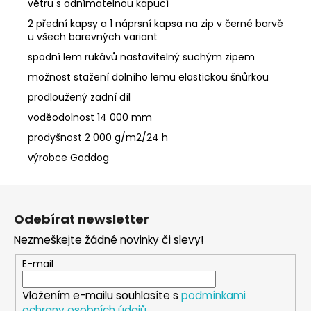
větru s odnímatelnou kapucí
2 přední kapsy a 1 náprsní kapsa na zip v černé barvě
u všech barevných variant
spodní lem rukávů nastavitelný suchým zipem
možnost stažení dolního lemu elastickou šňůrkou
prodloužený zadní díl
voděodolnost 14 000 mm
prodyšnost 2 000 g/m2/24 h
výrobce Goddog
Z
á
Odebírat newsletter
p
Nezmeškejte žádné novinky či slevy!
a
t
E-mail
í
Vložením e-mailu souhlasíte s
podmínkami
ochrany osobních údajů