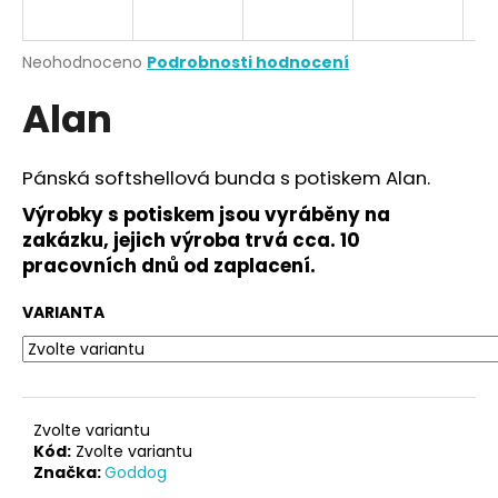
a
j
Průměrné
Neohodnoceno
Podrobnosti hodnocení
í
hodnocení
Alan
produktu
t
je
?
0,0
z
Pánská softshellová bunda s potiskem Alan.
5
hvězdiček.
Výrobky s potiskem jsou vyráběny na
zakázku, jejich výroba trvá cca. 10
HLEDAT
pracovních dnů od zaplacení.
VARIANTA
D
o
p
o
Zvolte variantu
r
Kód:
Zvolte variantu
Značka:
Goddog
u