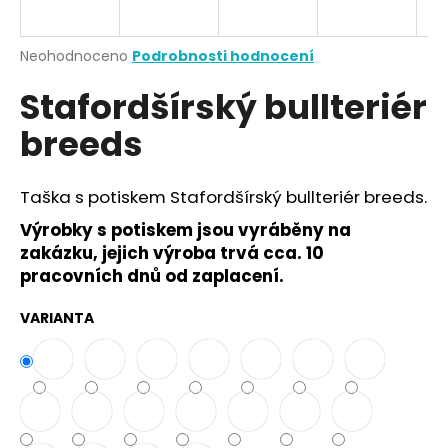
a
j
Průměrné
Neohodnoceno
Podrobnosti hodnocení
í
hodnocení
Stafordšírský bullteriér
produktu
t
je
?
breeds
0,0
z
5
hvězdiček.
Taška s potiskem Stafordšírský bullteriér breeds.
Výrobky s potiskem jsou vyráběny na
HLEDAT
zakázku, jejich výroba trvá cca. 10
pracovních dnů od zaplacení.
D
VARIANTA
o
p
o
r
u