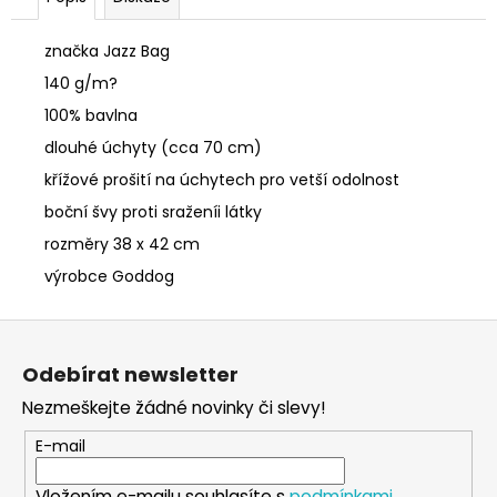
značka Jazz Bag
140 g/m?
100% bavlna
dlouhé úchyty (cca 70 cm)
křížové prošití na úchytech pro vetší odolnost
boční švy proti sraženíi látky
rozměry 38 x 42 cm
výrobce Goddog
Z
á
Odebírat newsletter
p
Nezmeškejte žádné novinky či slevy!
a
t
E-mail
í
Vložením e-mailu souhlasíte s
podmínkami