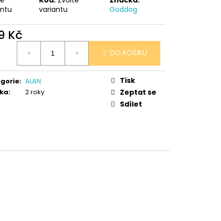
 V PORCELÁNU RŮŽE
antu
variantu
Goddog
9 Kč
ná
DO KOŠÍKU
:
Tisk
gorie
:
ALAN
ka
:
2 roky
Zeptat se
Sdílet