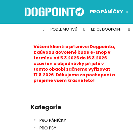
K
Přejít
na
o
PRO PÁNÍČKY
obsah
Zpět
Zpět
š
do
do
í
Domů
PODLE MOTIVŮ
EDICE DOGPOINT
k
obchodu
obchodu
P
o
Vážení klienti a příznivci Dogpointu,
s
z důvodu dovolené bude e-shop v
termínu od 5.8.2026 do 16.8.2026
t
uzavřen a objednávky přijaté v
r
tomto období začneme vyřizovat
17.8.2026. Děkujeme za pochopení a
a
přejeme všem krásné léto!
n
n
í
Přeskočit
p
kategorie
Kategorie
a
PRO PÁNÍČKY
n
PRO PSY
e