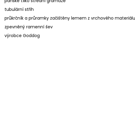
pánské tílko střední gramáže
tubulární střih
průkrčník a průramky začištěny lemem z vrchového materiál
zpevněný ramenní šev
výrobce Goddog