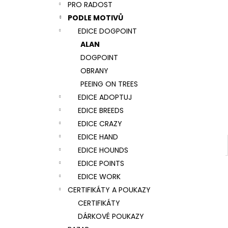
NÁRAMEK TLAPKA - ČERNÁ
PRO RADOST
l
159 Kč
PODLE MOTIVŮ
EDICE DOGPOINT
ALAN
DOGPOINT
OBRANY
PEEING ON TREES
EDICE ADOPTUJ
EDICE BREEDS
EDICE CRAZY
EDICE HAND
EDICE HOUNDS
EDICE POINTS
EDICE WORK
CERTIFIKÁTY A POUKAZY
CERTIFIKÁTY
DÁRKOVÉ POUKAZY