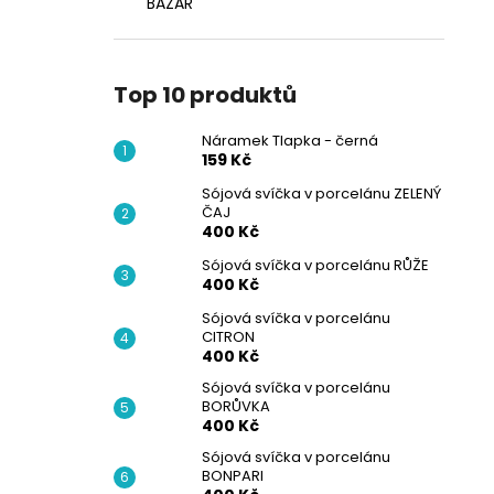
BAZAR
Top 10 produktů
Náramek Tlapka - černá
159 Kč
Sójová svíčka v porcelánu ZELENÝ
ČAJ
400 Kč
Sójová svíčka v porcelánu RŮŽE
400 Kč
Sójová svíčka v porcelánu
CITRON
400 Kč
Sójová svíčka v porcelánu
BORŮVKA
400 Kč
Sójová svíčka v porcelánu
BONPARI