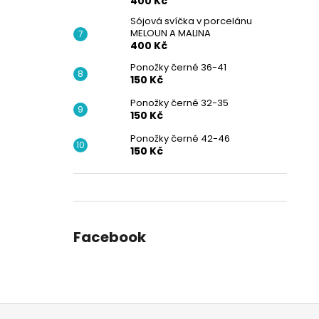
400 Kč
Sójová svíčka v porcelánu
MELOUN A MALINA
400 Kč
Ponožky černé 36-41
150 Kč
Ponožky černé 32-35
150 Kč
Ponožky černé 42-46
150 Kč
Facebook
Z