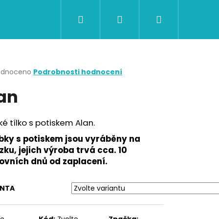
Hledat
Přihlášení
Nákupní
CERTIFIKÁTY A POUKAZY
BAZAR
Obch
košík
rné
odnoceno
Podrobnosti hodnocení
cení
an
ktu
é tílko s potiskem Alan.
ček.
bky s potiskem jsou vyráběny na
ku, jejich výroba trvá cca. 10
ovních dnů od zaplacení.
ANTA
Následující
te
Kód:
Zvolte
Značka: