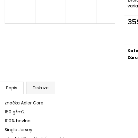
SÓJOVÁ SVÍČKA V PORCELÁNU ZELENÝ
SÓJOVÁ SVÍČKA
vari
ČAJ
400 Kč
400 Kč
35
Měr
cena
Kate
Záru
Popis
Diskuze
značka Adler Core
160 g/m2
100% bavlna
Single Jersey