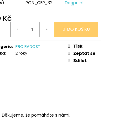
 V PORCELÁNU RŮŽE
ks)
PON_CER_32
Dogpoint
0 Kč
ná
DO KOŠÍKU
:
Tisk
gorie
:
PRO RADOST
ka
:
2 roky
Zeptat se
Sdílet
t. Děkujeme, že pomáháte s námi.