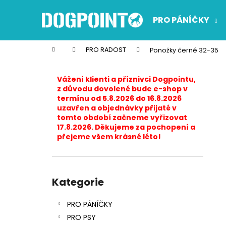
K
Přejít
na
o
PRO PÁNÍČKY
obsah
Zpět
Zpět
š
do
do
í
Domů
PRO RADOST
Ponožky černé 32-35
k
obchodu
obchodu
P
o
Vážení klienti a příznivci Dogpointu,
s
z důvodu dovolené bude e-shop v
termínu od 5.8.2026 do 16.8.2026
t
uzavřen a objednávky přijaté v
r
tomto období začneme vyřizovat
17.8.2026. Děkujeme za pochopení a
a
přejeme všem krásné léto!
n
n
í
Přeskočit
p
kategorie
Kategorie
a
PRO PÁNÍČKY
n
PRO PSY
e