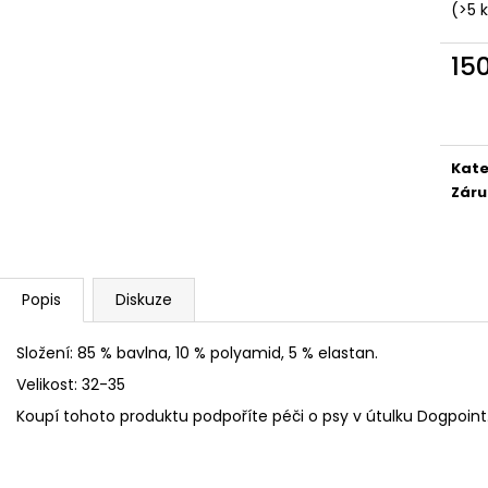
SÓJOVÁ SVÍČKA V PORCELÁNU ZELENÝ
SÓJOVÁ SVÍČKA
(>5 
ČAJ
400 Kč
400 Kč
15
Měr
cena
Kate
Záru
Popis
Diskuze
Složení: 85 % bavlna, 10 % polyamid, 5 % elastan.
Velikost: 32-35
Koupí tohoto produktu podpoříte péči o psy v útulku Dogpoin