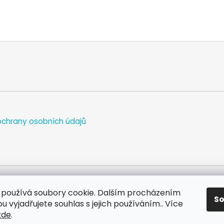
chrany osobních údajů
používá soubory cookie. Dalším procházením
S
WEB
FACEBOOK
INSTAGRAM
YOUTUBE
 vyjadřujete souhlas s jejich používáním.. Více
zde
.