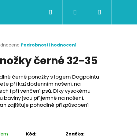
Hledat
Přihlášení
Nákupní
CERTIFIKÁTY A POUKAZY
BAZAR
Obch
košík
rné
odnoceno
Podrobnosti hodnocení
cení
nožky černé 32-35
ktu
dlné černé ponožky s logem Dogpointu
jete při každodenním nošení, na
ček.
ech i při venčení psů. Díky vysokému
u bavlny jsou příjemné na nošení,
an zajišťuje pohodlné přizpůsobení
Následující
adem
Kód:
Značka: