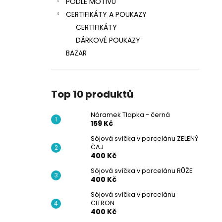
PODLE MOTIVŮ
CERTIFIKÁTY A POUKAZY
CERTIFIKÁTY
DÁRKOVÉ POUKAZY
BAZAR
Top 10 produktů
Náramek Tlapka - černá
159 Kč
Sójová svíčka v porcelánu ZELENÝ
ČAJ
400 Kč
Sójová svíčka v porcelánu RŮŽE
400 Kč
Sójová svíčka v porcelánu
CITRON
400 Kč