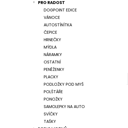
NÁRAMEK TLAPKA - ČERNÁ
PRO RADOST
l
159 Kč
DOGPOINT EDICE
VÁNOCE
AUTOSTÍNÍTKA
ČEPICE
HRNEČKY
MÝDLA
NÁRAMKY
OSTATNÍ
PENĚŽENKY
PLACKY
PODLOŽKY POD MYŠ
POLŠTÁŘE
PONOŽKY
SAMOLEPKY NA AUTO
SVÍČKY
TAŠKY