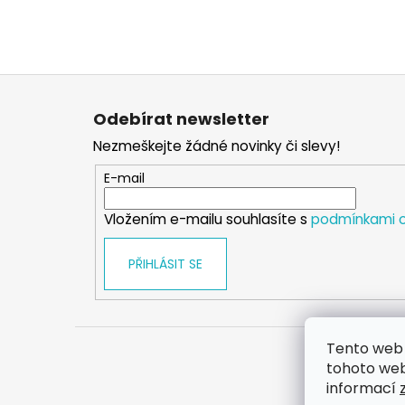
Z
á
Odebírat newsletter
p
Nezmeškejte žádné novinky či slevy!
a
t
E-mail
í
Vložením e-mailu souhlasíte s
podmínkami o
PŘIHLÁSIT SE
Tento web 
tohoto webu
informací