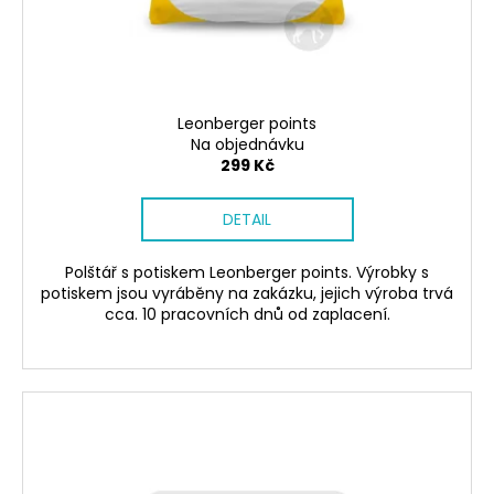
č
d
u
u
j
k
e
t
m
ů
e
Leonberger points
Na objednávku
299 Kč
SÓJOVÁ
SVÍČKA
DETAIL
V
PORCELÁNU
BONPARI
Polštář s potiskem Leonberger points. Výrobky s
400
potiskem jsou vyráběny na zakázku, jejich výroba trvá
Kč
cca. 10 pracovních dnů od zaplacení.