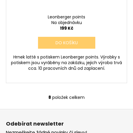
Leonberger points
Na objednávku
199 Kč
DO KOŠÍKU
Hrnek latté s potiskem Leonberger points. Výrobky s
potiskem jsou vyráběny na zakázku, jejich výroba trvá
cca. 10 pracovních dnů od zaplacení.
8
položek celkem
O
v
Z
l
á
á
Odebírat newsletter
d
p
Nezmeškejte žádné novinky či slevy!