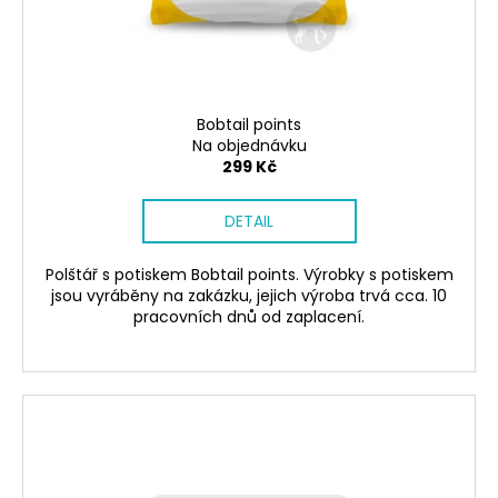
č
d
u
u
j
k
e
t
m
ů
e
Bobtail points
Na objednávku
299 Kč
SÓJOVÁ
SVÍČKA
DETAIL
V
PORCELÁNU
ZELENÝ
Polštář s potiskem Bobtail points. Výrobky s potiskem
ČAJ
jsou vyráběny na zakázku, jejich výroba trvá cca. 10
400
pracovních dnů od zaplacení.
Kč