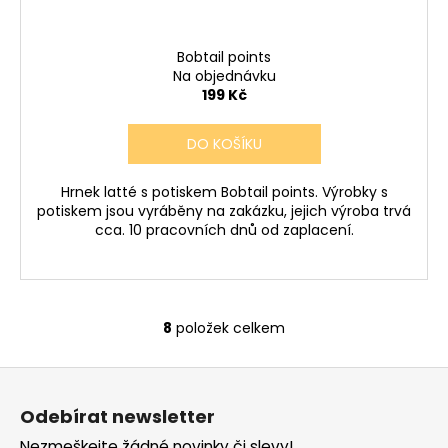
Bobtail points
Na objednávku
199 Kč
DO KOŠÍKU
Hrnek latté s potiskem Bobtail points. Výrobky s
potiskem jsou vyráběny na zakázku, jejich výroba trvá
cca. 10 pracovních dnů od zaplacení.
8
položek celkem
O
v
Z
l
á
á
Odebírat newsletter
d
p
Nezmeškejte žádné novinky či slevy!