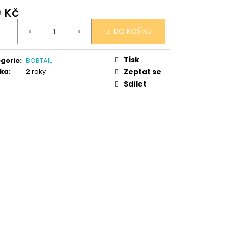
 V PORCELÁNU RŮŽE
9 Kč
ná
DO KOŠÍKU
:
Tisk
gorie
:
BOBTAIL
ka
:
2 roky
Zeptat se
Sdílet