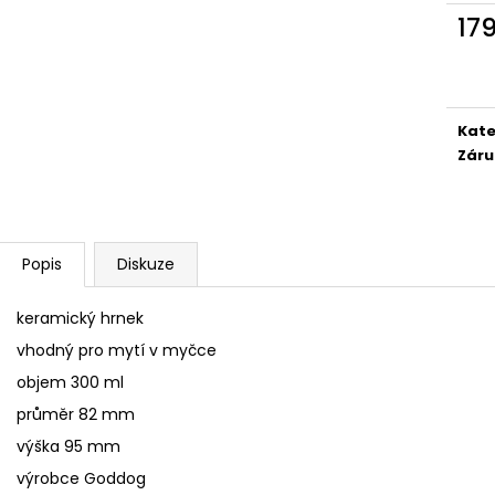
SÓJOVÁ SVÍČKA V PORCELÁNU ZELENÝ
SÓJOVÁ SVÍČKA
17
ČAJ
400 Kč
Měr
400 Kč
cena
Kate
Záru
Popis
Diskuze
keramický hrnek
vhodný pro mytí v myčce
objem 300 ml
průměr 82 mm
výška 95 mm
výrobce Goddog