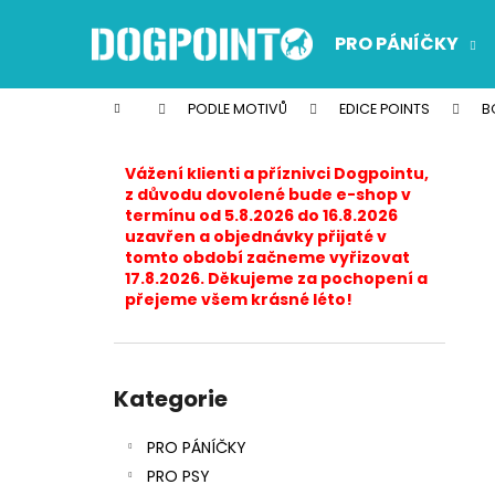
K
Přejít
na
o
PRO PÁNÍČKY
obsah
Zpět
Zpět
š
do
do
í
Domů
PODLE MOTIVŮ
EDICE POINTS
B
k
obchodu
obchodu
P
o
Vážení klienti a příznivci Dogpointu,
s
z důvodu dovolené bude e-shop v
termínu od 5.8.2026 do 16.8.2026
t
uzavřen a objednávky přijaté v
r
tomto období začneme vyřizovat
17.8.2026. Děkujeme za pochopení a
a
přejeme všem krásné léto!
n
n
í
Přeskočit
p
kategorie
Kategorie
a
PRO PÁNÍČKY
n
PRO PSY
e