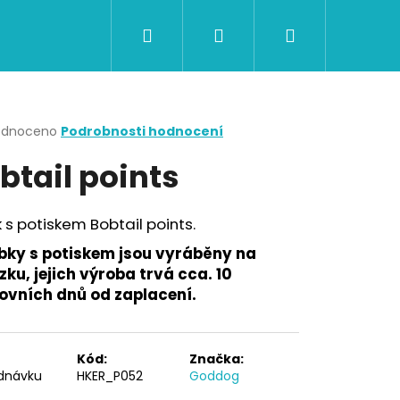
Hledat
Přihlášení
Nákupní
CERTIFIKÁTY A POUKAZY
BAZAR
Obch
košík
rné
odnoceno
Podrobnosti hodnocení
cení
btail points
ktu
 s potiskem Bobtail points.
ček.
bky s potiskem jsou vyráběny na
ku, jejich výroba trvá cca. 10
ovních dnů od zaplacení.
Následující
Kód:
Značka:
dnávku
HKER_P052
Goddog