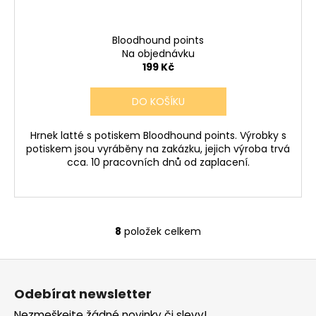
Bloodhound points
Na objednávku
199 Kč
DO KOŠÍKU
Hrnek latté s potiskem Bloodhound points. Výrobky s
potiskem jsou vyráběny na zakázku, jejich výroba trvá
cca. 10 pracovních dnů od zaplacení.
8
položek celkem
O
v
Z
l
á
á
Odebírat newsletter
d
p
Nezmeškejte žádné novinky či slevy!