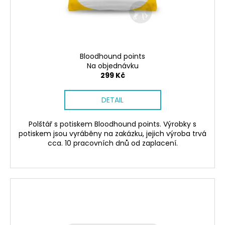
č
d
u
u
j
k
e
t
m
ů
e
Bloodhound points
Na objednávku
299 Kč
SÓJOVÁ
SVÍČKA
DETAIL
V
PORCELÁNU
RŮŽE
Polštář s potiskem Bloodhound points. Výrobky s
400
potiskem jsou vyráběny na zakázku, jejich výroba trvá
Kč
cca. 10 pracovních dnů od zaplacení.