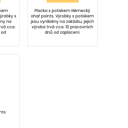
skem
Placka s potiskem Německý
ýrobky s
ohař points. Výrobky s potiskem
ěny na
jsou vyráběny na zakázku, jejich
rvá cca.
výroba trvá cca. 10 pracovních
 od
dnů od zaplacení.
nts