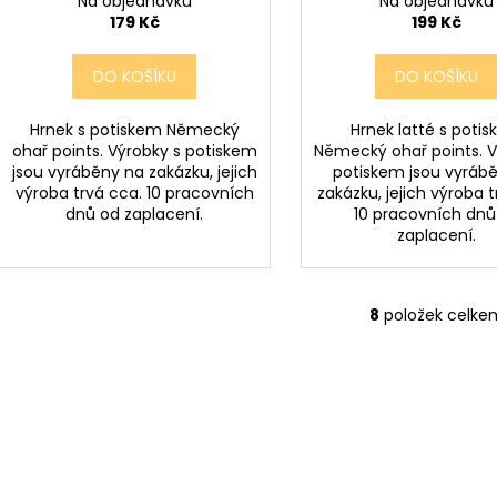
Na objednávku
Na objednávku
179 Kč
199 Kč
DO KOŠÍKU
DO KOŠÍKU
Hrnek s potiskem Německý
Hrnek latté s poti
ohař points. Výrobky s potiskem
Německý ohař points. V
jsou vyráběny na zakázku, jejich
potiskem jsou vyráb
výroba trvá cca. 10 pracovních
zakázku, jejich výroba t
dnů od zaplacení.
10 pracovních dnů
zaplacení.
8
položek celke
O
v
l
á
d
a
c
í