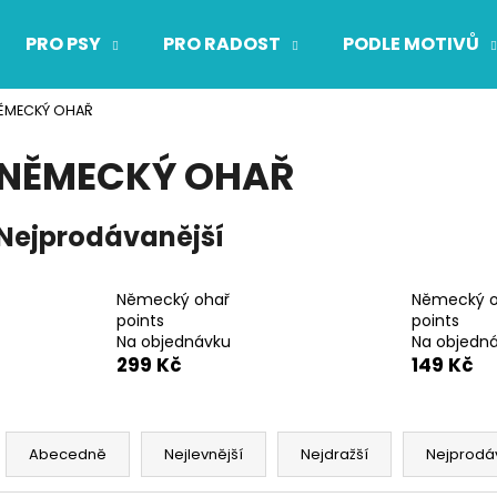
PRO PSY
PRO RADOST
PODLE MOTIVŮ
ĚMECKÝ OHAŘ
Co potřebujete najít?
NĚMECKÝ OHAŘ
HLEDAT
Nejprodávanější
Doporučujeme
Německý ohař
Německý o
points
points
Na objednávku
Na objedn
299 Kč
149 Kč
Ř
a
Abecedně
Nejlevnější
Nejdražší
Nejprodá
z