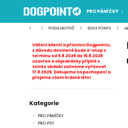
K
Přejít
na
o
PRO PÁNÍČKY
obsah
Zpět
Zpět
š
do
do
í
Domů
PODLE MOTIVŮ
EDICE POINTS
N
k
obchodu
obchodu
P
o
Vážení klienti a příznivci Dogpointu,
s
z důvodu dovolené bude e-shop v
termínu od 5.8.2026 do 16.8.2026
t
uzavřen a objednávky přijaté v
r
tomto období začneme vyřizovat
17.8.2026. Děkujeme za pochopení a
a
přejeme všem krásné léto!
n
n
í
Přeskočit
p
kategorie
Kategorie
a
PRO PÁNÍČKY
n
PRO PSY
e