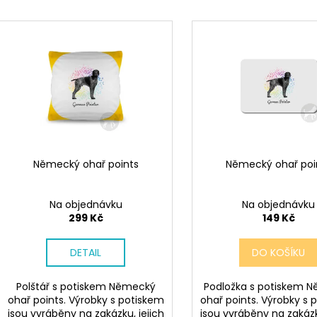
SÓJOVÁ SVÍČKA V PORCELÁNU ZELENÝ
SÓJOVÁ SVÍČKA
e
ČAJ
V
400 Kč
n
ý
400 Kč
í
p
p
i
r
s
o
p
d
r
u
o
k
d
Německý ohař points
Německý ohař poi
t
u
ů
k
Na objednávku
Na objednávku
t
299 Kč
149 Kč
ů
DETAIL
DO KOŠÍKU
Polštář s potiskem Německý
Podložka s potiskem 
ohař points. Výrobky s potiskem
ohař points. Výrobky s 
jsou vyráběny na zakázku, jejich
jsou vyráběny na zakázk