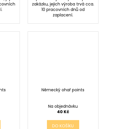
acovních
zakázku, jejich výroba trvá cca.
í.
10 pracovních dnů od
zaplacení.
nts
Německý ohař points
Na objednávku
40 Kč
DO KOŠÍKU