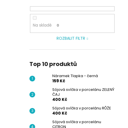
Na skladě
0
ROZBALIT FILTR
Top 10 produktů
Náramek Tlapka - černá
159 Kč
Sójová svíčka v porcelánu ZELENÝ
ČAJ
400 Kč
Sójová svíčka v porcelánu RŮŽE
400 Kč
Sójová svíčka v porcelánu
CITRON