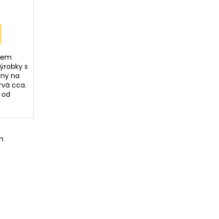
skem
ýrobky s
ěny na
rvá cca.
 od
m