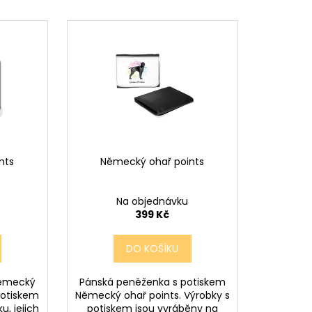
 V PORCELÁNU RŮŽE
nts
Německý ohař points
Na objednávku
399 Kč
DO KOŠÍKU
Německý
Pánská peněženka s potiskem
potiskem
Německý ohař points. Výrobky s
u, jejich
potiskem jsou vyráběny na