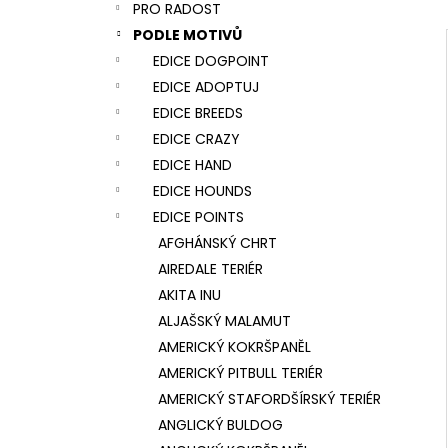
NÁRAMEK TLAPKA - ČERNÁ
PRO RADOST
l
159 Kč
PODLE MOTIVŮ
EDICE DOGPOINT
EDICE ADOPTUJ
EDICE BREEDS
EDICE CRAZY
EDICE HAND
EDICE HOUNDS
EDICE POINTS
AFGHÁNSKÝ CHRT
AIREDALE TERIÉR
AKITA INU
ALJAŠSKÝ MALAMUT
AMERICKÝ KOKRŠPANĚL
AMERICKÝ PITBULL TERIÉR
AMERICKÝ STAFORDŠÍRSKÝ TERIÉR
ANGLICKÝ BULDOG