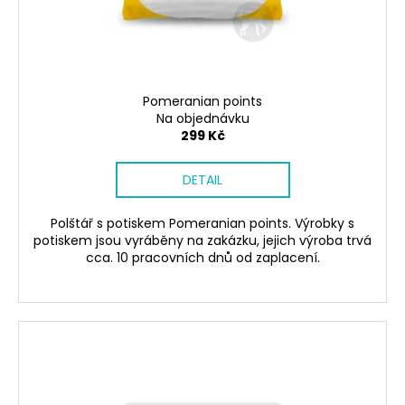
č
d
u
u
j
k
e
t
m
ů
e
Pomeranian points
Na objednávku
299 Kč
SÓJOVÁ
SVÍČKA
DETAIL
V
PORCELÁNU
BORŮVKA
Polštář s potiskem Pomeranian points. Výrobky s
400
potiskem jsou vyráběny na zakázku, jejich výroba trvá
Kč
cca. 10 pracovních dnů od zaplacení.