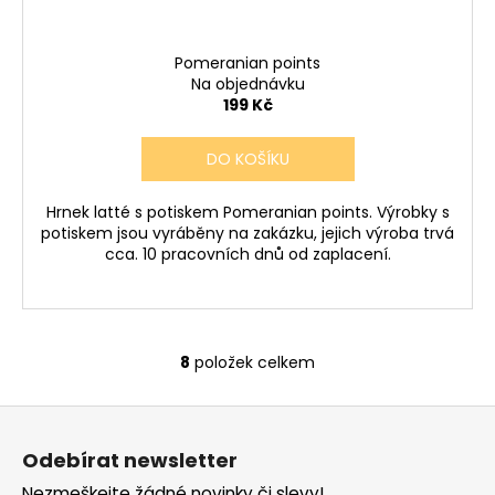
Pomeranian points
Na objednávku
199 Kč
DO KOŠÍKU
Hrnek latté s potiskem Pomeranian points. Výrobky s
potiskem jsou vyráběny na zakázku, jejich výroba trvá
cca. 10 pracovních dnů od zaplacení.
8
položek celkem
O
v
Z
l
á
á
Odebírat newsletter
d
p
Nezmeškejte žádné novinky či slevy!