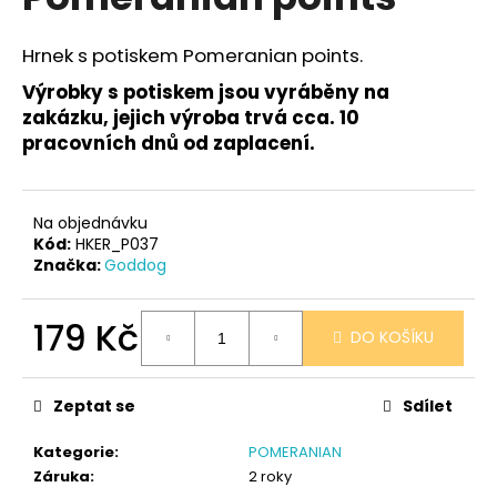
je
a
0,0
z
j
Hrnek s potiskem Pomeranian points.
5
í
hvězdiček.
Výrobky s potiskem jsou vyráběny na
t
zakázku, jejich výroba trvá cca. 10
?
pracovních dnů od zaplacení.
Na objednávku
Kód:
HKER_P037
HLEDAT
Značka:
Goddog
179 Kč
DO KOŠÍKU
D
Měrná
o
cena:
p
Zeptat se
Sdílet
o
r
Kategorie
:
POMERANIAN
u
Záruka
:
2 roky