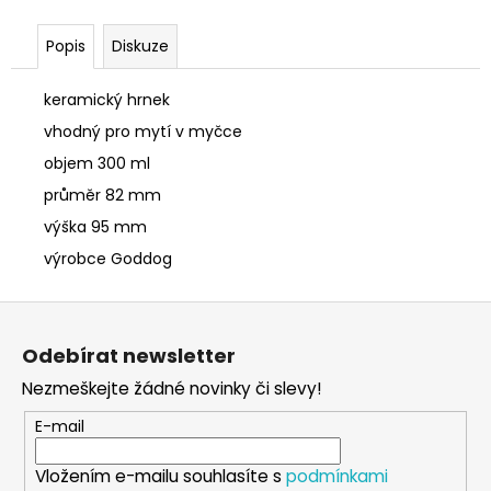
č
u
Popis
Diskuze
j
e
m
keramický hrnek
e
vhodný pro mytí v myčce
objem 300 ml
SÓJOVÁ
průměr 82 mm
SVÍČKA
V
výška 95 mm
PORCELÁNU
výrobce Goddog
BORŮVKA
400
Z
Kč
á
Odebírat newsletter
p
Nezmeškejte žádné novinky či slevy!
a
t
E-mail
í
Vložením e-mailu souhlasíte s
podmínkami