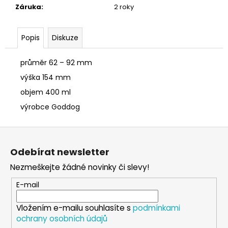
č
Záruka
:
2 roky
u
j
e
Popis
Diskuze
m
e
průměr 62 – 92 mm
výška 154 mm
SÓJOVÁ
objem 400 ml
SVÍČKA
V
výrobce Goddog
PORCELÁNU
MELOUN
Z
A
MALINA
á
Odebírat newsletter
400
p
Kč
Nezmeškejte žádné novinky či slevy!
a
t
E-mail
í
Vložením e-mailu souhlasíte s
podmínkami
ochrany osobních údajů