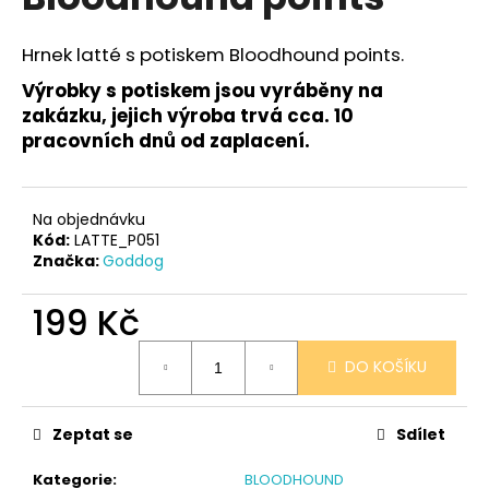
je
a
0,0
z
j
Hrnek latté s potiskem Bloodhound points.
5
í
hvězdiček.
Výrobky s potiskem jsou vyráběny na
t
zakázku, jejich výroba trvá cca. 10
?
pracovních dnů od zaplacení.
Na objednávku
Kód:
LATTE_P051
HLEDAT
Značka:
Goddog
199 Kč
D
Měrná
DO KOŠÍKU
o
cena:
p
o
Zeptat se
Sdílet
r
u
Kategorie
:
BLOODHOUND