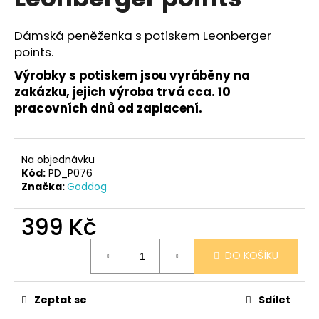
je
a
0,0
z
j
Dámská peněženka s potiskem Leonberger
5
points.
í
hvězdiček.
t
Výrobky s potiskem jsou vyráběny na
?
zakázku, jejich výroba trvá cca. 10
pracovních dnů od zaplacení.
Na objednávku
HLEDAT
Kód:
PD_P076
Značka:
Goddog
399 Kč
D
o
Měrná
DO KOŠÍKU
p
cena:
o
r
Zeptat se
Sdílet
u