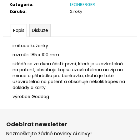
č
Kategorie
:
LEONBERGER
u
Záruka
:
2 roky
j
e
m
Popis
Diskuze
e
imitace koženky
SÓJOVÁ
rozměr: 185 x 100 mm
SVÍČKA
skládá se ze dvou částí: první, která je uzavíratelná
V
PORCELÁNU
na patent, obsahuje kapsu uzavíratelnou na zip na
RŮŽE
mince a přihrádku pro bankovku, druhá je také
uzavíratelná na patent a obsahuje několik kapes na
400
doklady a karty
Kč
výrobce Goddog
Z
á
Odebírat newsletter
p
Nezmeškejte žádné novinky či slevy!
a