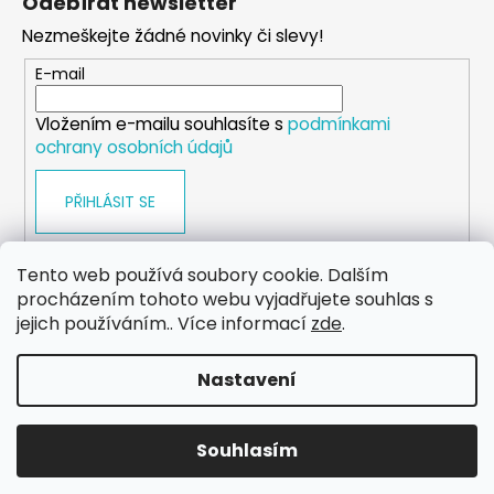
Odebírat newsletter
p
Nezmeškejte žádné novinky či slevy!
a
t
E-mail
í
Vložením e-mailu souhlasíte s
podmínkami
ochrany osobních údajů
PŘIHLÁSIT SE
Tento web používá soubory cookie. Dalším
procházením tohoto webu vyjadřujete souhlas s
WEB
FACEBOOK
INSTAGRAM
YOUTUBE
jejich používáním.. Více informací
zde
.
Nastavení
Vytvořil Shoptet
Copyright 2026
eshop.dog-point
. Všechna práva
Souhlasím
vyhrazena.
Upravit nastavení cookies