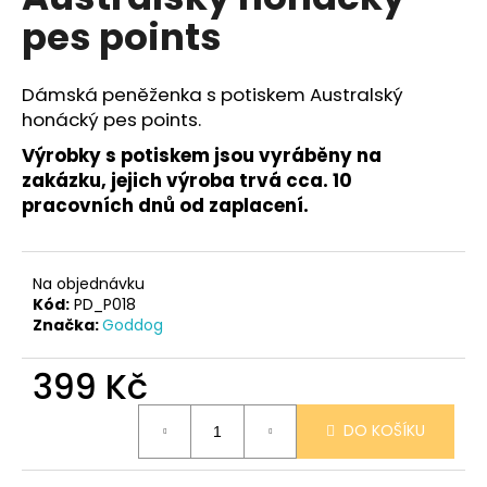
je
a
pes points
0,0
z
j
5
í
hvězdiček.
Dámská peněženka s potiskem Australský
t
honácký pes points.
?
Výrobky s potiskem jsou vyráběny na
zakázku, jejich výroba trvá cca. 10
pracovních dnů od zaplacení.
HLEDAT
Na objednávku
Kód:
PD_P018
Značka:
Goddog
D
o
399 Kč
p
Měrná
o
DO KOŠÍKU
cena:
r
u