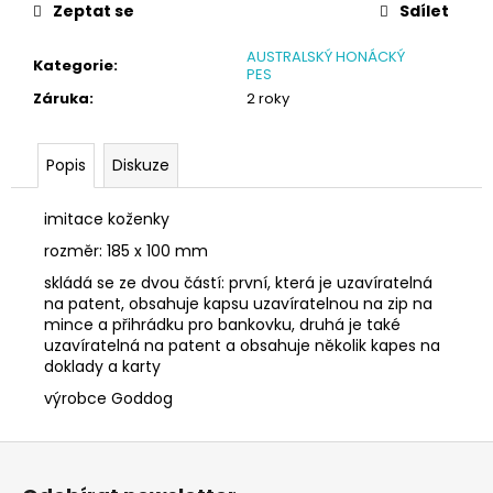
č
Zeptat se
Sdílet
u
j
AUSTRALSKÝ HONÁCKÝ
Kategorie
:
e
PES
m
Záruka
:
2 roky
e
Popis
Diskuze
SÓJOVÁ
SVÍČKA
imitace koženky
V
PORCELÁNU
rozměr: 185 x 100 mm
BORŮVKA
skládá se ze dvou částí: první, která je uzavíratelná
400
na patent, obsahuje kapsu uzavíratelnou na zip na
Kč
mince a přihrádku pro bankovku, druhá je také
uzavíratelná na patent a obsahuje několik kapes na
doklady a karty
výrobce Goddog
Z
á