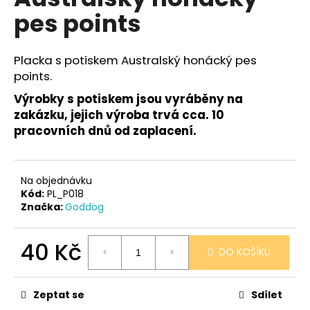
je
a
pes points
0,0
z
j
5
í
hvězdiček.
Placka s potiskem Australský honácký pes
t
points.
?
Výrobky s potiskem jsou vyráběny na
zakázku, jejich výroba trvá cca. 10
pracovních dnů od zaplacení.
HLEDAT
Na objednávku
Kód:
PL_P018
Značka:
Goddog
D
o
40 Kč
p
DO KOŠÍKU
o
Měrná
r
cena:
u
Zeptat se
Sdílet