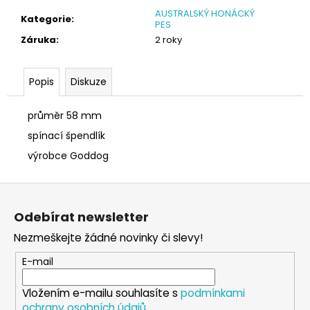
č
AUSTRALSKÝ HONÁCKÝ
u
Kategorie
:
PES
j
Záruka
:
2 roky
e
m
e
Popis
Diskuze
průměr 58 mm
SÓJOVÁ
SVÍČKA
spínací špendlík
V
PORCELÁNU
výrobce Goddog
ZELENÝ
ČAJ
Z
400
á
Kč
Odebírat newsletter
p
Nezmeškejte žádné novinky či slevy!
a
t
E-mail
í
Vložením e-mailu souhlasíte s
podmínkami
ochrany osobních údajů