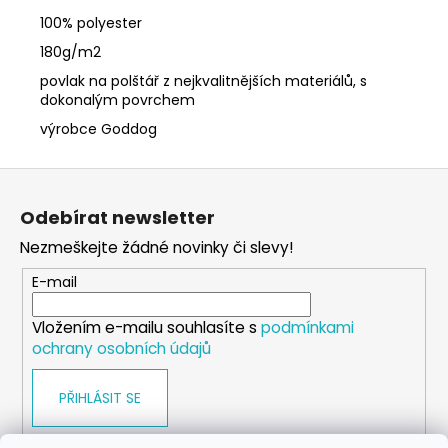
100% polyester
180g/m2
povlak na polštář z nejkvalitnějších materiálů, s
dokonalým povrchem
výrobce Goddog
Z
á
Odebírat newsletter
p
Nezmeškejte žádné novinky či slevy!
a
t
E-mail
í
Vložením e-mailu souhlasíte s
podmínkami
ochrany osobních údajů
PŘIHLÁSIT SE