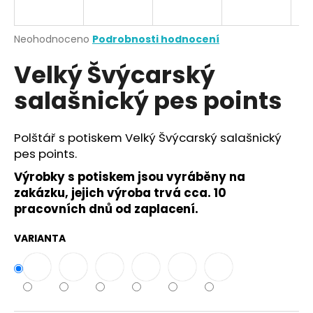
a
j
Průměrné
Neohodnoceno
Podrobnosti hodnocení
í
hodnocení
Velký Švýcarský
produktu
t
je
?
salašnický pes points
0,0
z
5
hvězdiček.
Polštář s potiskem Velký Švýcarský salašnický
pes points.
HLEDAT
Výrobky s potiskem jsou vyráběny na
zakázku, jejich výroba trvá cca. 10
pracovních dnů od zaplacení.
D
o
VARIANTA
p
o
r
u