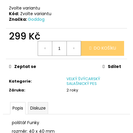
č
u
Zvolte variantu
j
Kód:
Zvolte variantu
Značka:
Goddog
e
m
299 Kč
e
Měrná
DO KOŠÍKU
cena:
NÁRAMEK
TLAPKA
-
ČERNÁ
Zeptat se
Sdílet
159
Kč
VELKÝ ŠVÝCARSKÝ
Kategorie
:
SALAŠNICKÝ PES
Záruka
:
2 roky
Popis
Diskuze
polštář Funky
rozměr: 40 x 40 mm