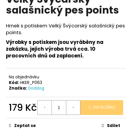
je
a
salašnický pes points
0,0
z
j
5
í
hvězdiček.
Hrnek s potiskem Velký Švýcarský salašnický pes
t
points.
?
Výrobky s potiskem jsou vyráběny na
zakázku, jejich výroba trvá cca. 10
pracovních dnů od zaplacení.
HLEDAT
Na objednávku
Kód:
HKER_P063
Značka:
Goddog
D
o
179 Kč
p
DO KOŠÍKU
o
Měrná
r
cena:
u
Zeptat se
Sdílet