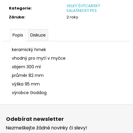
č
VELKÝ ŠVÝCARSKÝ
u
Kategorie
:
SALAŠNICKÝ PES
j
Záruka
:
2 roky
e
m
e
Popis
Diskuze
keramický hrnek
SÓJOVÁ
SVÍČKA
vhodný pro mytí v myčce
V
PORCELÁNU
objem 300 ml
BONPARI
průměr 82 mm
400
Kč
výška 95 mm
výrobce Goddog
Z
á
Odebírat newsletter
p
Nezmeškejte žádné novinky či slevy!
a