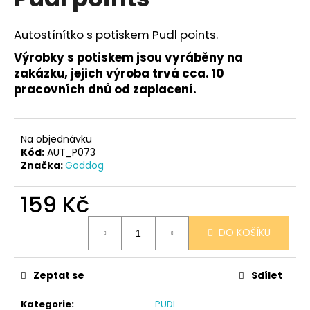
je
a
0,0
z
j
Autostínítko s potiskem Pudl points.
5
í
hvězdiček.
Výrobky s potiskem jsou vyráběny na
t
zakázku, jejich výroba trvá cca. 10
?
pracovních dnů od zaplacení.
Na objednávku
Kód:
AUT_P073
HLEDAT
Značka:
Goddog
159 Kč
D
Měrná
DO KOŠÍKU
o
cena:
p
o
Zeptat se
Sdílet
r
u
Kategorie
:
PUDL