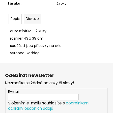
č
Záruka
:
2 roky
u
j
e
Popis
Diskuze
m
e
autostínítko - 2 kusy
rozměr 43 x 39 cm
SÓJOVÁ
součástí jsou přísavky na sklo
SVÍČKA
V
výrobce Goddog
PORCELÁNU
ZELENÝ
Z
ČAJ
á
400
Odebírat newsletter
Kč
p
Nezmeškejte žádné novinky či slevy!
a
t
E-mail
í
Vložením e-mailu souhlasíte s
podmínkami
ochrany osobních údajů