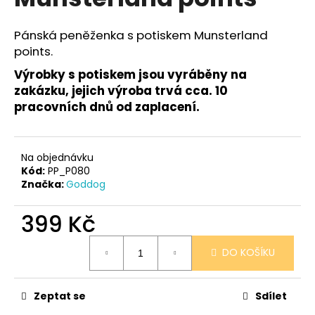
je
a
0,0
z
j
Pánská peněženka s potiskem Munsterland
5
points.
í
hvězdiček.
t
Výrobky s potiskem jsou vyráběny na
?
zakázku, jejich výroba trvá cca. 10
pracovních dnů od zaplacení.
Na objednávku
HLEDAT
Kód:
PP_P080
Značka:
Goddog
399 Kč
D
o
Měrná
DO KOŠÍKU
p
cena:
o
r
Zeptat se
Sdílet
u