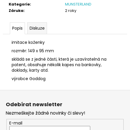
č
Kategorie
:
MUNSTERLAND
u
Záruka
:
2 roky
j
e
m
Popis
Diskuze
e
imitace koženky
SÓJOVÁ
rozměr: 149 x 95 mm
SVÍČKA
skládá se z jedné části, která je uzavíratelná na
V
PORCELÁNU
patent, obsahuje několik kapes na bankovky,
BONPARI
doklady, karty atd.
400
výrobce Goddog
Kč
Z
á
Odebírat newsletter
p
Nezmeškejte žádné novinky či slevy!
a
t
E-mail