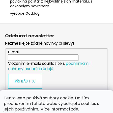
povlak na polštář z nejkvalitnějších materiálů, s
dokonalým povrchem
výrobce Goddog
Z
á
Odebírat newsletter
p
Nezmeškejte žádné novinky či slevy!
a
t
E-mail
í
Vložením e-mailu souhlasíte s
podmínkami
ochrany osobních údajů
PŘIHLÁSIT SE
Tento web používá soubory cookie. Dalším
procházením tohoto webu vyjadřujete souhlas s
WEB
FACEBOOK
INSTAGRAM
YOUTUBE
jejich používáním.. Více informací
zde
.