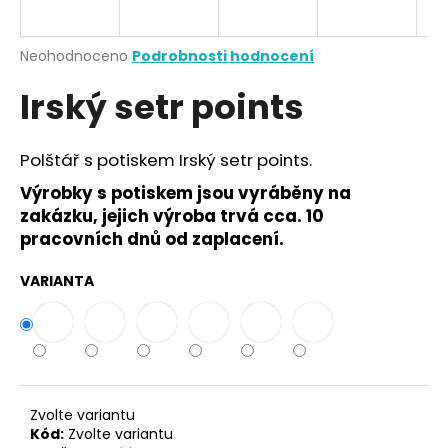
a
j
Průměrné
Neohodnoceno
Podrobnosti hodnocení
í
hodnocení
Irský setr points
produktu
t
je
?
0,0
z
Polštář s potiskem Irský setr points.
5
hvězdiček.
Výrobky s potiskem jsou vyráběny na
zakázku, jejich výroba trvá cca. 10
HLEDAT
pracovních dnů od zaplacení.
VARIANTA
D
o
p
o
r
Zvolte variantu
u
Kód:
Zvolte variantu