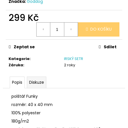
č
Značka:
Goddog
u
j
299 Kč
e
Měrná
m
DO KOŠÍKU
cena:
e
Zeptat se
Sdílet
PONOŽKY
ČERNÉ
32-
Kategorie
:
IRSKÝ SETR
35
Záruka
:
2 roky
150
Kč
Popis
Diskuze
polštář Funky
rozměr: 40 x 40 mm
100% polyester
180g/m2