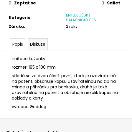
č
Zeptat se
Sdílet
u
j
ENTLEBUŠSKÝ
Kategorie
:
e
SALAŠNICKÝ PES
m
Záruka
:
2 roky
e
Popis
Diskuze
SÓJOVÁ
SVÍČKA
imitace koženky
V
PORCELÁNU
rozměr: 185 x 100 mm
CITRON
skládá se ze dvou částí: první, která je uzavíratelná
400
na patent, obsahuje kapsu uzavíratelnou na zip na
Kč
mince a přihrádku pro bankovku, druhá je také
uzavíratelná na patent a obsahuje několik kapes na
doklady a karty
výrobce Goddog
Z
á