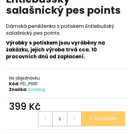
je
a
salašnický pes points
0,0
z
j
5
í
hvězdiček.
Dámská peněženka s potiskem Entlebušský
t
salašnický pes points.
?
Výrobky s potiskem jsou vyráběny na
zakázku, jejich výroba trvá cca. 10
pracovních dnů od zaplacení.
HLEDAT
Na objednávku
Kód:
PD_P061
Značka:
Goddog
D
o
399 Kč
p
Měrná
o
DO KOŠÍKU
cena:
r
u