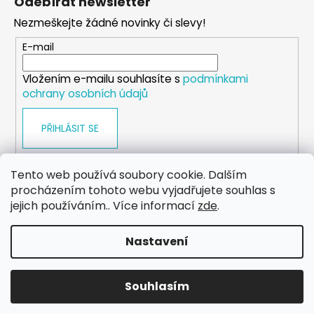
Odebírat newsletter
p
Nezmeškejte žádné novinky či slevy!
a
t
E-mail
í
Vložením e-mailu souhlasíte s
podmínkami
ochrany osobních údajů
PŘIHLÁSIT SE
Tento web používá soubory cookie. Dalším
procházením tohoto webu vyjadřujete souhlas s
WEB
FACEBOOK
INSTAGRAM
YOUTUBE
jejich používáním.. Více informací
zde
.
Nastavení
Vytvořil Shoptet
Copyright 2026
eshop.dog-point
. Všechna práva
Souhlasím
vyhrazena.
Upravit nastavení cookies