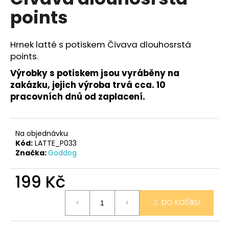
je
a
points
0,0
z
j
5
í
hvězdiček.
Hrnek latté s potiskem Čivava dlouhosrstá
t
points.
?
Výrobky s potiskem jsou vyráběny na
zakázku, jejich výroba trvá cca. 10
pracovních dnů od zaplacení.
HLEDAT
Na objednávku
Kód:
LATTE_P033
Značka:
Goddog
D
o
199 Kč
p
Měrná
o
DO KOŠÍKU
cena:
r
u