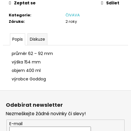
č
Zeptat se
Sdílet
u
j
Kategorie
:
ČIVAVA
e
Záruka
:
2 roky
m
e
Popis
Diskuze
SÓJOVÁ
průměr 62 – 92 mm
SVÍČKA
V
výška 154 mm
PORCELÁNU
CITRON
objem 400 ml
400
výrobce Goddog
Kč
Z
á
Odebírat newsletter
p
Nezmeškejte žádné novinky či slevy!
a
t
E-mail