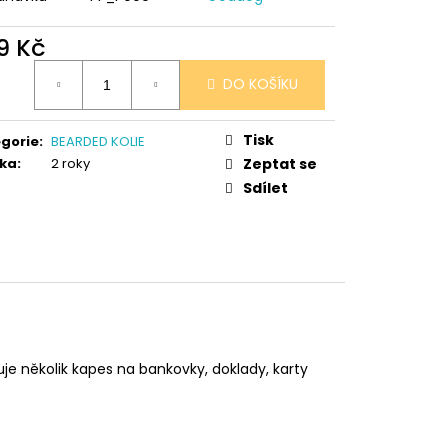
 V PORCELÁNU RŮŽE
9 Kč
ná
DO KOŠÍKU
:
Tisk
gorie
:
BEARDED KOLIE
ka
:
2 roky
Zeptat se
Sdílet
uje několik kapes na bankovky, doklady, karty