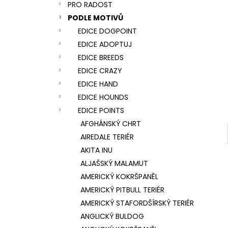
NÁRAMEK TLAPKA - ČERNÁ
PRO RADOST
l
159 Kč
PODLE MOTIVŮ
EDICE DOGPOINT
EDICE ADOPTUJ
EDICE BREEDS
EDICE CRAZY
EDICE HAND
EDICE HOUNDS
EDICE POINTS
AFGHÁNSKÝ CHRT
AIREDALE TERIÉR
AKITA INU
ALJAŠSKÝ MALAMUT
AMERICKÝ KOKRŠPANĚL
AMERICKÝ PITBULL TERIÉR
AMERICKÝ STAFORDŠÍRSKÝ TERIÉR
ANGLICKÝ BULDOG