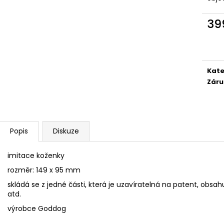
SÓJOVÁ SVÍČKA V PORCELÁNU ZELENÝ
SÓJOVÁ SVÍČKA
ČAJ
400 Kč
39
400 Kč
Měr
cena
Kate
Záru
Popis
Diskuze
imitace koženky
rozměr: 149 x 95 mm
skládá se z jedné části, která je uzavíratelná na patent, obsah
atd.
výrobce Goddog