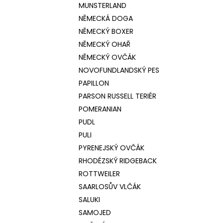
MUNSTERLAND
NĚMECKÁ DOGA
NĚMECKÝ BOXER
NĚMECKÝ OHAŘ
NĚMECKÝ OVČÁK
NOVOFUNDLANDSKÝ PES
PAPILLON
PARSON RUSSELL TERIÉR
POMERANIAN
PUDL
PULI
PYRENEJSKÝ OVČÁK
RHODÉZSKÝ RIDGEBACK
ROTTWEILER
SAARLOSŮV VLČÁK
SALUKI
SAMOJED