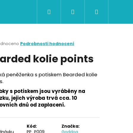
Hledat
Přihlášení
Nákupní
CERTIFIKÁTY A POUKAZY
BAZAR
Obch
košík
rné
odnoceno
Podrobnosti hodnocení
cení
arded kolie points
ktu
ká peněženka s potiskem Bearded kolie
s.
ček.
bky s potiskem jsou vyráběny na
ku, jejich výroba trvá cca. 10
ovních dnů od zaplacení.
Následující
Kód:
Značka:
dnávku
PP_P009
Goddog