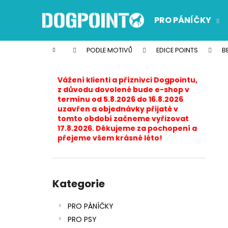
K
Přejít
na
o
PRO PÁNÍČKY
obsah
Zpět
Zpět
š
do
do
í
Domů
PODLE MOTIVŮ
EDICE POINTS
B
k
obchodu
obchodu
P
o
Vážení klienti a příznivci Dogpointu,
s
z důvodu dovolené bude e-shop v
termínu od 5.8.2026 do 16.8.2026
t
uzavřen a objednávky přijaté v
r
tomto období začneme vyřizovat
17.8.2026. Děkujeme za pochopení a
a
přejeme všem krásné léto!
n
n
í
Přeskočit
p
kategorie
Kategorie
a
PRO PÁNÍČKY
n
PRO PSY
e