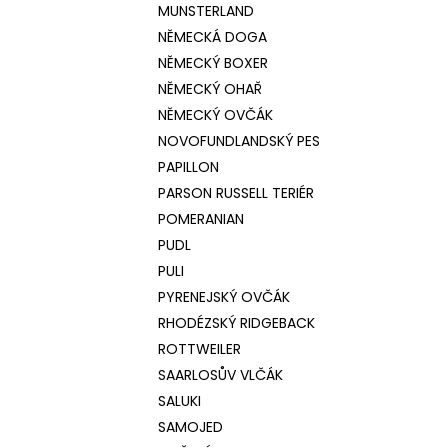
MUNSTERLAND
NĚMECKÁ DOGA
NĚMECKÝ BOXER
NĚMECKÝ OHAŘ
NĚMECKÝ OVČÁK
NOVOFUNDLANDSKÝ PES
PAPILLON
PARSON RUSSELL TERIÉR
POMERANIAN
PUDL
PULI
PYRENEJSKÝ OVČÁK
RHODÉZSKÝ RIDGEBACK
ROTTWEILER
SAARLOSŮV VLČÁK
SALUKI
SAMOJED