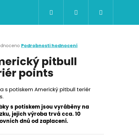
Hledat
Přihlášení
Nákupní
CERTIFIKÁTY A POUKAZY
BAZAR
Obch
košík
rné
odnoceno
Podrobnosti hodnocení
cení
erický pitbull
ktu
riér points
ček.
a s potiskem Americký pitbull teriér
s.
bky s potiskem jsou vyráběny na
ku, jejich výroba trvá cca. 10
ovních dnů od zaplacení.
Následující