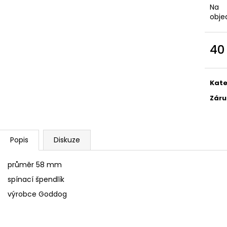
SÓJOVÁ SVÍČKA V PORCELÁNU ZELENÝ
SÓJOVÁ SVÍČKA
Na
ČAJ
400 Kč
obje
400 Kč
40
Měr
cena
Kate
Záru
Popis
Diskuze
průměr 58 mm
spínací špendlík
výrobce Goddog