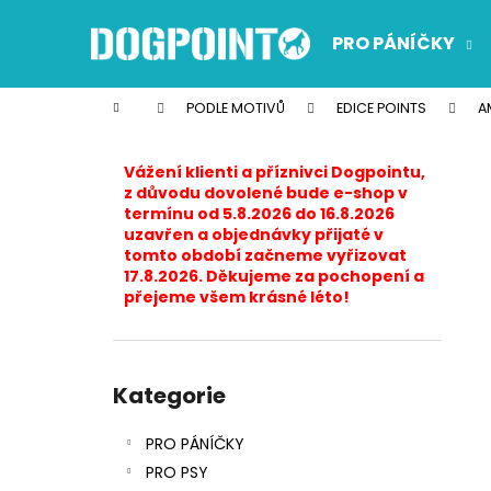
K
Přejít
na
o
PRO PÁNÍČKY
obsah
Zpět
Zpět
š
do
do
í
Domů
PODLE MOTIVŮ
EDICE POINTS
A
k
obchodu
obchodu
P
o
Vážení klienti a příznivci Dogpointu,
s
z důvodu dovolené bude e-shop v
termínu od 5.8.2026 do 16.8.2026
t
uzavřen a objednávky přijaté v
r
tomto období začneme vyřizovat
17.8.2026. Děkujeme za pochopení a
a
přejeme všem krásné léto!
n
n
í
Přeskočit
p
kategorie
Kategorie
a
PRO PÁNÍČKY
n
PRO PSY
e