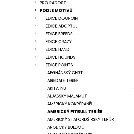
NÁRAMEK TLAPKA - ČERNÁ
PRO RADOST
l
159 Kč
PODLE MOTIVŮ
EDICE DOGPOINT
EDICE ADOPTUJ
EDICE BREEDS
EDICE CRAZY
EDICE HAND
EDICE HOUNDS
EDICE POINTS
AFGHÁNSKÝ CHRT
AIREDALE TERIÉR
AKITA INU
ALJAŠSKÝ MALAMUT
AMERICKÝ KOKRŠPANĚL
AMERICKÝ PITBULL TERIÉR
AMERICKÝ STAFORDŠÍRSKÝ TERIÉR
ANGLICKÝ BULDOG