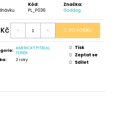
 V PORCELÁNU RŮŽE
Kód:
Značka:
dnávku
PL_P036
Goddog
 Kč
DO KOŠÍKU
ná
:
Tisk
AMERICKÝ PITBULL
gorie
:
TERIÉR
Zeptat se
ka
:
2 roky
Sdílet