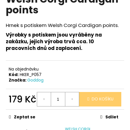
je
a
points
0,0
z
j
5
í
hvězdiček.
Hrnek s potiskem Welsh Corgi Cardigan points.
t
Výrobky s potiskem jsou vyráběny na
?
zakázku, jejich výroba trvá cca. 10
pracovních dnů od zaplacení.
HLEDAT
Na objednávku
Kód:
HKER_P057
Značka:
Goddog
D
179 Kč
o
DO KOŠÍKU
p
Měrná
o
cena:
Zeptat se
Sdílet
r
u
WELSH CORGI