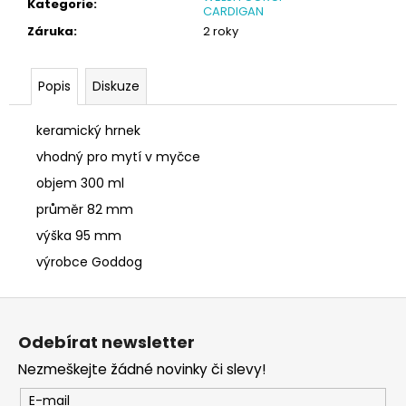
č
Kategorie
:
CARDIGAN
u
Záruka
:
2 roky
j
e
m
Popis
Diskuze
e
keramický hrnek
SÓJOVÁ
vhodný pro mytí v myčce
SVÍČKA
objem 300 ml
V
PORCELÁNU
průměr 82 mm
BONPARI
výška 95 mm
400
Kč
výrobce Goddog
Z
á
Odebírat newsletter
p
Nezmeškejte žádné novinky či slevy!
a
t
E-mail