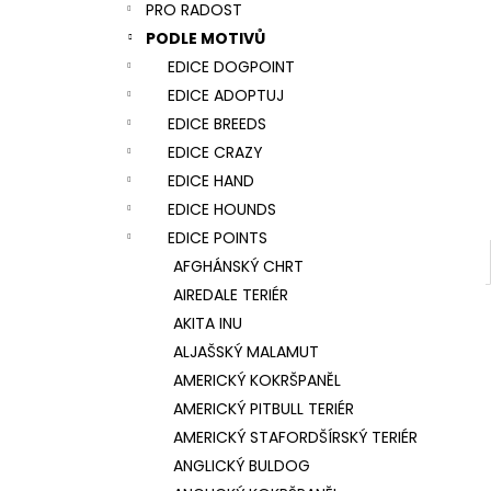
NÁRAMEK TLAPKA - ČERNÁ
PRO RADOST
l
159 Kč
PODLE MOTIVŮ
EDICE DOGPOINT
EDICE ADOPTUJ
EDICE BREEDS
EDICE CRAZY
EDICE HAND
EDICE HOUNDS
EDICE POINTS
AFGHÁNSKÝ CHRT
AIREDALE TERIÉR
AKITA INU
ALJAŠSKÝ MALAMUT
AMERICKÝ KOKRŠPANĚL
AMERICKÝ PITBULL TERIÉR
AMERICKÝ STAFORDŠÍRSKÝ TERIÉR
ANGLICKÝ BULDOG