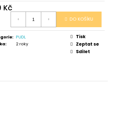
 V PORCELÁNU RŮŽE
9 Kč
ná
DO KOŠÍKU
:
Tisk
gorie
:
PUDL
ka
:
2 roky
Zeptat se
Sdílet