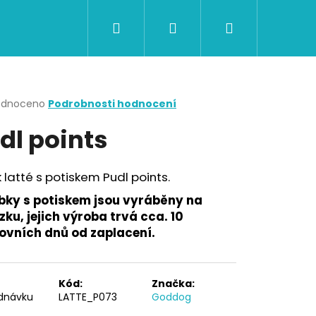
Hledat
Přihlášení
Nákupní
CERTIFIKÁTY A POUKAZY
BAZAR
Obch
košík
rné
odnoceno
Podrobnosti hodnocení
cení
dl points
ktu
 latté s potiskem Pudl points.
ček.
bky s potiskem jsou vyráběny na
ku, jejich výroba trvá cca. 10
ovních dnů od zaplacení.
Následující
Kód:
Značka:
dnávku
LATTE_P073
Goddog