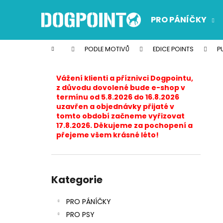
K
Přejít
na
o
PRO PÁNÍČKY
obsah
Zpět
Zpět
š
do
do
í
Domů
PODLE MOTIVŮ
EDICE POINTS
P
k
obchodu
obchodu
P
o
Vážení klienti a příznivci Dogpointu,
s
z důvodu dovolené bude e-shop v
termínu od 5.8.2026 do 16.8.2026
t
uzavřen a objednávky přijaté v
r
tomto období začneme vyřizovat
17.8.2026. Děkujeme za pochopení a
a
přejeme všem krásné léto!
n
n
í
Přeskočit
p
kategorie
Kategorie
a
PRO PÁNÍČKY
n
PRO PSY
e