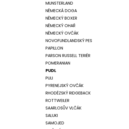
MUNSTERLAND
NĚMECKÁ DOGA
NĚMECKÝ BOXER
NĚMECKÝ OHAŘ
NĚMECKÝ OVČÁK
NOVOFUNDLANDSKÝ PES
PAPILLON
PARSON RUSSELL TERIÉR
POMERANIAN
PUDL
PULI
PYRENEJSKÝ OVČÁK
RHODÉZSKÝ RIDGEBACK
ROTTWEILER
SAARLOSŮV VLČÁK
SALUKI
SAMOJED