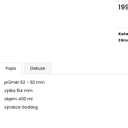
SÓJOVÁ SVÍČKA V PORCELÁNU ZELENÝ
SÓJOVÁ SVÍČKA
19
ČAJ
400 Kč
Měr
400 Kč
cena
Kate
Záru
Popis
Diskuze
průměr 62 – 92 mm
výška 154 mm
objem 400 ml
výrobce Goddog