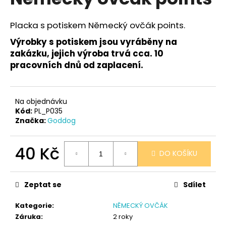
je
a
0,0
z
j
Placka s potiskem Německý ovčák points.
5
í
hvězdiček.
Výrobky s potiskem jsou vyráběny na
t
zakázku, jejich výroba trvá cca. 10
?
pracovních dnů od zaplacení.
Na objednávku
Kód:
PL_P035
HLEDAT
Značka:
Goddog
40 Kč
DO KOŠÍKU
D
Měrná
o
cena:
p
Zeptat se
Sdílet
o
r
Kategorie
:
NĚMECKÝ OVČÁK
u
Záruka
:
2 roky