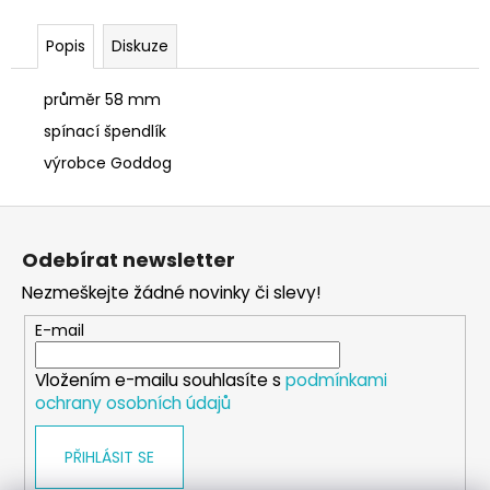
č
u
Popis
Diskuze
j
e
m
průměr 58 mm
e
spínací špendlík
výrobce Goddog
SÓJOVÁ
SVÍČKA
Z
V
á
PORCELÁNU
Odebírat newsletter
BONPARI
p
400
Nezmeškejte žádné novinky či slevy!
a
Kč
t
E-mail
í
Vložením e-mailu souhlasíte s
podmínkami
ochrany osobních údajů
PŘIHLÁSIT SE