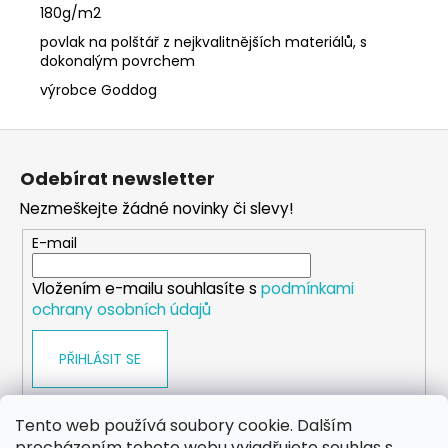
180g/m2
povlak na polštář z nejkvalitnějších materiálů, s
dokonalým povrchem
výrobce Goddog
Z
á
Odebírat newsletter
p
Nezmeškejte žádné novinky či slevy!
a
t
E-mail
í
Vložením e-mailu souhlasíte s
podmínkami
ochrany osobních údajů
PŘIHLÁSIT SE
Tento web používá soubory cookie. Dalším
procházením tohoto webu vyjadřujete souhlas s