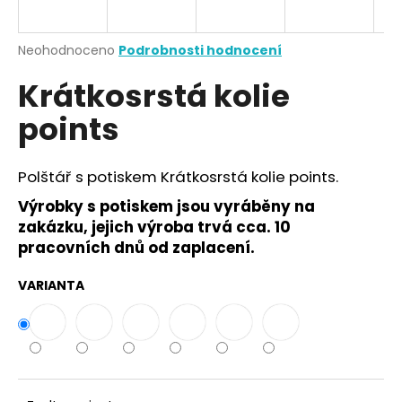
a
j
Průměrné
Neohodnoceno
Podrobnosti hodnocení
í
hodnocení
Krátkosrstá kolie
produktu
t
je
?
points
0,0
z
5
hvězdiček.
Polštář s potiskem Krátkosrstá kolie points.
Výrobky s potiskem jsou vyráběny na
HLEDAT
zakázku, jejich výroba trvá cca. 10
pracovních dnů od zaplacení.
D
VARIANTA
o
p
o
r
u