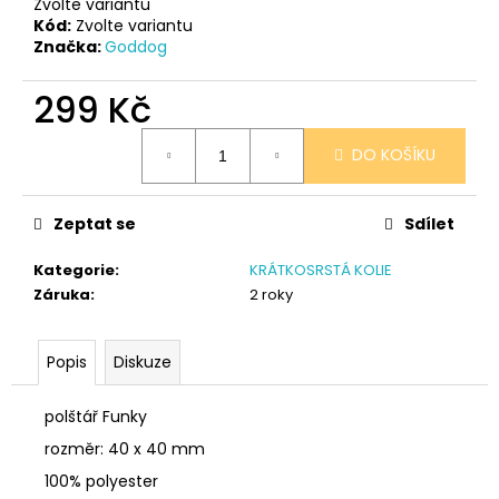
č
Zvolte variantu
u
Kód:
Zvolte variantu
Značka:
Goddog
j
e
299 Kč
m
e
Měrná
DO KOŠÍKU
cena:
SÓJOVÁ
SVÍČKA
Zeptat se
Sdílet
V
PORCELÁNU
RŮŽE
Kategorie
:
KRÁTKOSRSTÁ KOLIE
Záruka
:
2 roky
400
Kč
Popis
Diskuze
polštář Funky
rozměr: 40 x 40 mm
100% polyester