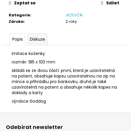
č
Zeptat se
Sdílet
u
j
Kategorie
:
JEZEVČÍK
e
Záruka
:
2 roky
m
e
Popis
Diskuze
SÓJOVÁ
imitace koženky
SVÍČKA
V
rozměr: 185 x 100 mm
PORCELÁNU
CITRON
skládá se ze dvou částí: první, která je uzavíratelná
na patent, obsahuje kapsu uzavíratelnou na zip na
400
mince a přihrádku pro bankovku, druhá je také
Kč
uzavíratelná na patent a obsahuje několik kapes na
doklady a karty
výrobce Goddog
Z
á
Odebírat newsletter