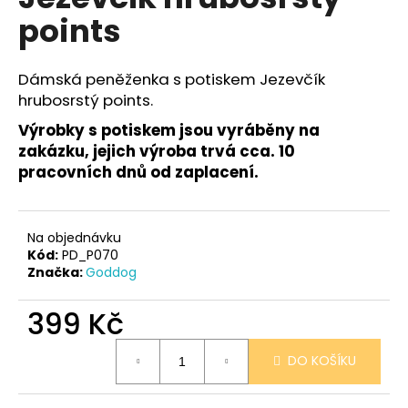
je
a
points
0,0
z
j
5
í
hvězdiček.
Dámská peněženka s potiskem Jezevčík
t
hrubosrstý points.
?
Výrobky s potiskem jsou vyráběny na
zakázku, jejich výroba trvá cca. 10
pracovních dnů od zaplacení.
HLEDAT
Na objednávku
Kód:
PD_P070
Značka:
Goddog
D
o
399 Kč
p
Měrná
o
DO KOŠÍKU
cena:
r
u