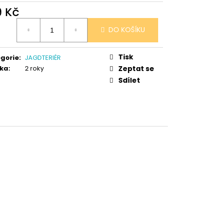
 V PORCELÁNU RŮŽE
9 Kč
ná
DO KOŠÍKU
:
Tisk
gorie
:
JAGDTERIÉR
ka
:
2 roky
Zeptat se
Sdílet