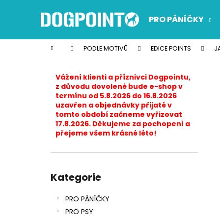
K
Přejít
na
o
PRO PÁNÍČKY
obsah
Zpět
Zpět
š
do
do
í
Domů
PODLE MOTIVŮ
EDICE POINTS
J
k
obchodu
obchodu
P
o
Vážení klienti a příznivci Dogpointu,
s
z důvodu dovolené bude e-shop v
termínu od 5.8.2026 do 16.8.2026
t
uzavřen a objednávky přijaté v
r
tomto období začneme vyřizovat
17.8.2026. Děkujeme za pochopení a
a
přejeme všem krásné léto!
n
n
í
Přeskočit
p
kategorie
Kategorie
a
PRO PÁNÍČKY
n
PRO PSY
e