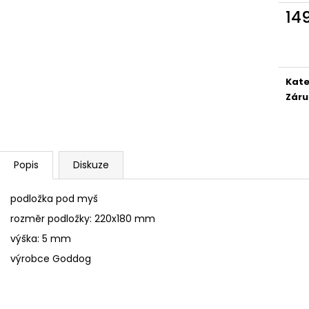
SÓJOVÁ SVÍČKA V PORCELÁNU ZELENÝ
SÓJOVÁ SVÍČKA
14
ČAJ
400 Kč
Měr
400 Kč
cena
Kate
Záru
Popis
Diskuze
podložka pod myš
rozměr podložky: 220x180 mm
výška: 5 mm
výrobce Goddog