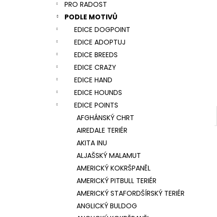
NÁRAMEK TLAPKA - ČERNÁ
PRO RADOST
l
159 Kč
PODLE MOTIVŮ
EDICE DOGPOINT
EDICE ADOPTUJ
EDICE BREEDS
EDICE CRAZY
EDICE HAND
EDICE HOUNDS
EDICE POINTS
AFGHÁNSKÝ CHRT
AIREDALE TERIÉR
AKITA INU
ALJAŠSKÝ MALAMUT
AMERICKÝ KOKRŠPANĚL
AMERICKÝ PITBULL TERIÉR
AMERICKÝ STAFORDŠÍRSKÝ TERIÉR
ANGLICKÝ BULDOG