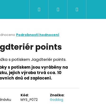
Hledat
Přihlášení
Nákupní
CERTIFIKÁTY A POUKAZY
BAZAR
Obch
košík
rné
odnoceno
Podrobnosti hodnocení
cení
gdteriér points
ktu
žka s potiskem Jagdteriér points.
ček.
bky s potiskem jsou vyráběny na
ku, jejich výroba trvá cca. 10
ovních dnů od zaplacení.
Následující
Kód:
Značka:
dnávku
MYS_P072
Goddog