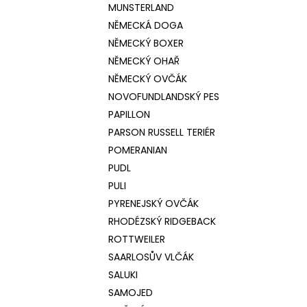
MUNSTERLAND
NĚMECKÁ DOGA
NĚMECKÝ BOXER
NĚMECKÝ OHAŘ
NĚMECKÝ OVČÁK
NOVOFUNDLANDSKÝ PES
PAPILLON
PARSON RUSSELL TERIÉR
POMERANIAN
PUDL
PULI
PYRENEJSKÝ OVČÁK
RHODÉZSKÝ RIDGEBACK
ROTTWEILER
SAARLOSŮV VLČÁK
SALUKI
SAMOJED